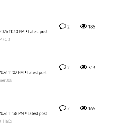
2
185
-2026
11:30 PM
Latest post
MaO0
2
313
2026
11:02 PM
Latest post
mer008
2
165
2026
11:38 PM
Latest post
0_HaCx