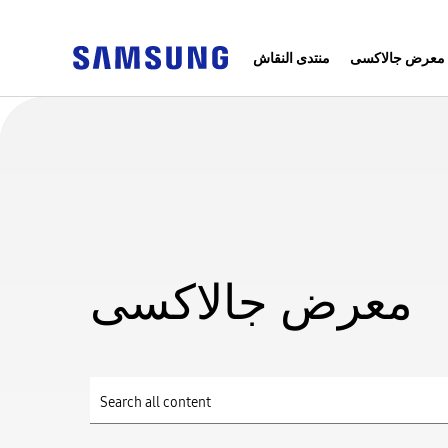
معرض جالاكسى
منتدى النقاش
معرض جالاكسى