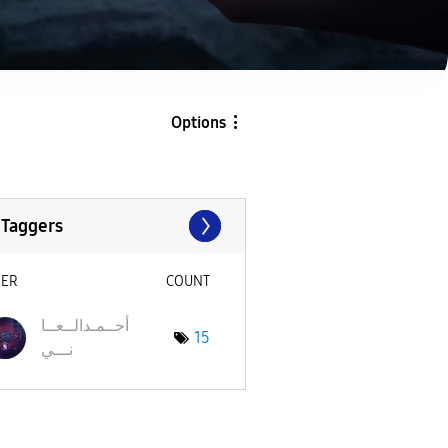
Options
 Taggers
SER
COUNT
أحــمـدالــعــا
15
نـــي