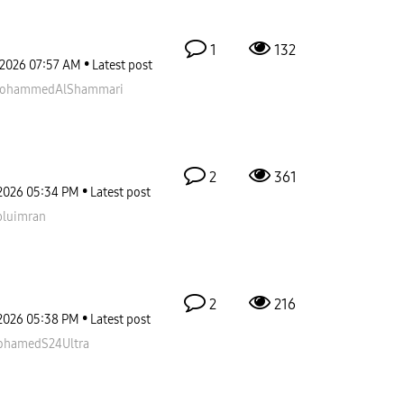
1
132
-2026
07:57 AM
Latest post
ohammedAlShamm
ari
2
361
2026
05:34 PM
Latest post
bluimran
2
216
2026
05:38 PM
Latest post
hamedS24Ultra