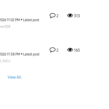
2
313
2026
11:02 PM
Latest post
mer008
2
165
2026
11:38 PM
Latest post
0_HaCx
View All