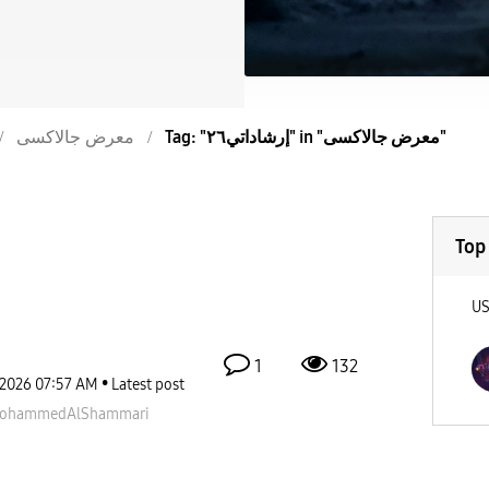
Tag: "إرشاداتي٢٦" in "معرض جالاكسى"
معرض جالاكسى
Top
U
1
132
-2026
07:57 AM
Latest post
ohammedAlShamm
ari