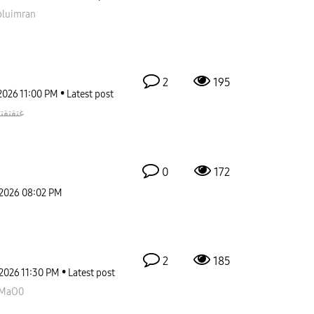
bluimran
2
195
2026
11:00 PM
Latest post
غتقتقت
0
172
-2026
08:02 PM
2
185
-2026
11:30 PM
Latest post
MaO0