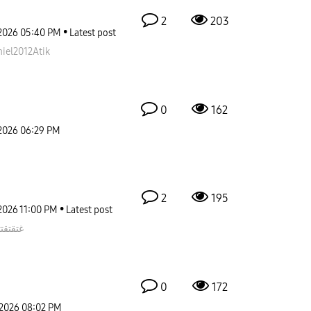
2
203
2026
05:40 PM
Latest post
iel2012Atik
0
162
2026
06:29 PM
2
195
2026
11:00 PM
Latest post
غتقتقت
0
172
-2026
08:02 PM