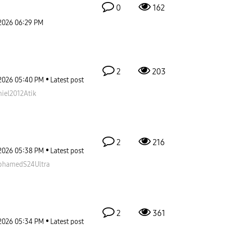
0
162
2026
06:29 PM
2
203
2026
05:40 PM
Latest post
iel2012Atik
2
216
2026
05:38 PM
Latest post
hamedS24Ultra
2
361
2026
05:34 PM
Latest post