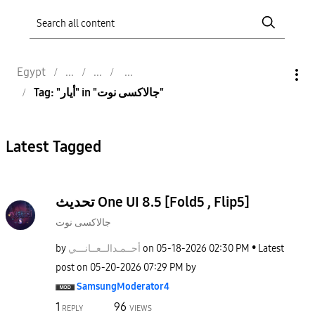
Egypt
Tag: "أيار" in "جالاكسى نوت"
Latest Tagged
تحديث One UI 8.5 [Fold5 , Flip5]
جالاكسى نوت
by
نـــي
أحــمـدالــعــا
on
‎05-18-2026
02:30 PM
Latest
post on
‎05-20-2026
07:29 PM
by
SamsungModerato
r4
1
96
REPLY
VIEWS