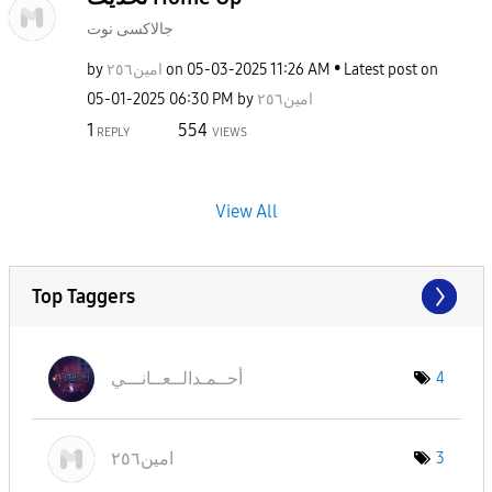
جالاكسى نوت
by
امين٢٥٦
on
‎05-03-2025
11:26 AM
Latest post on
‎05-01-2025
06:30 PM
by
امين٢٥٦
1
554
REPLY
VIEWS
View All
Top Taggers
أحــمـدالــعــا
نـــي
4
امين٢٥٦
3