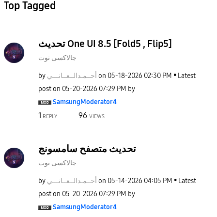
Top Tagged
تحديث One UI 8.5 [Fold5 , Flip5]
جالاكسى نوت
by
نـــي
أحــمـدالــعــا
on
‎05-18-2026
02:30 PM
Latest
post on
‎05-20-2026
07:29 PM
by
SamsungModerato
r4
1
96
REPLY
VIEWS
تحديث متصفح سامسونج
جالاكسى نوت
by
نـــي
أحــمـدالــعــا
on
‎05-14-2026
04:05 PM
Latest
post on
‎05-20-2026
07:29 PM
by
SamsungModerato
r4