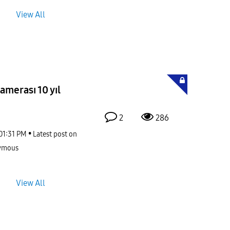
View All
kamerası 10 yıl
2
286
01:31 PM
Latest post on
ymous
View All