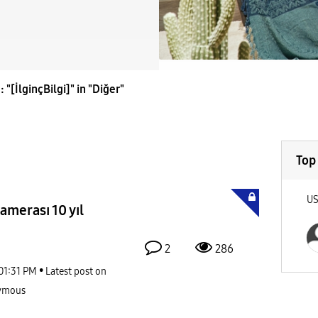
: "[İlginçBilgi]" in "Diğer"
Top
U
kamerası 10 yıl
2
286
01:31 PM
Latest post on
ymous