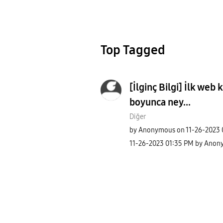
Top Tagged
[İlginç Bilgi] İlk web 
boyunca ney...
Diğer
by
Anonymous
on
‎11-26-2023
‎11-26-2023
01:35 PM
by
Anon