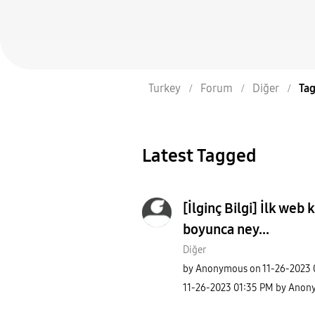
Turkey
Forum
Diğer
Tag
Latest Tagged
[İlginç Bilgi] İlk web 
boyunca ney...
Diğer
by
Anonymous
on
‎11-26-2023
‎11-26-2023
01:35 PM
by
Anon