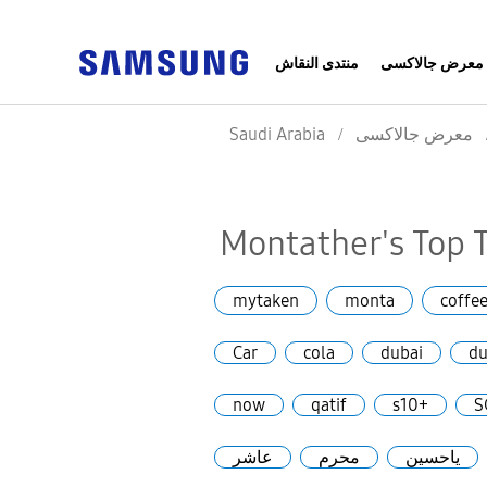
معرض جالاكسى
منتدى النقاش
Saudi Arabia
معرض جالاكسى
Montather's Top 
mytaken
monta
coffe
Car
cola
dubai
du
now
qatif
s10+
S
ياحسين
محرم
عاشر