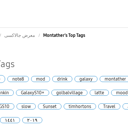
معرض جالاكسى
Montather's Top Tags
Tags
e
note8
mod
drink
galaxy
montather
nkin
GalaxyS10+
golbalvillage
latte
mood
GS10
slow
Sunset
timhortons
Travel
١٤٤١
٢٠١٩