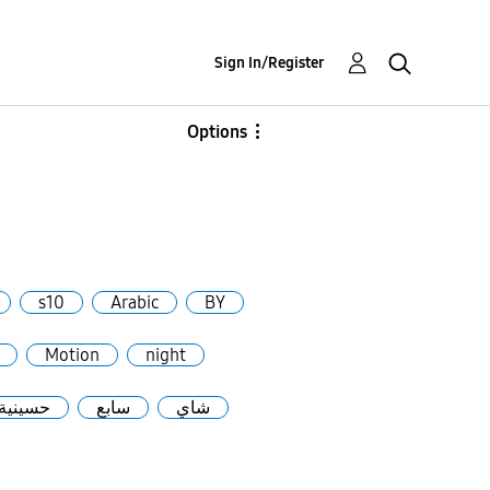
Sign In/Register
Options
s10
Arabic
BY
Motion
night
شاي
سابع
حسينية