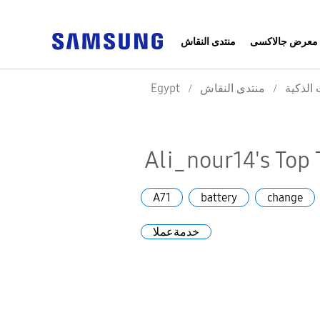
معرض جالاكسى
منتدى النقاش
Egypt
منتدى النقاش
 الذكية
Ali_nour14's Top 
A71
battery
change
خدمةعملا