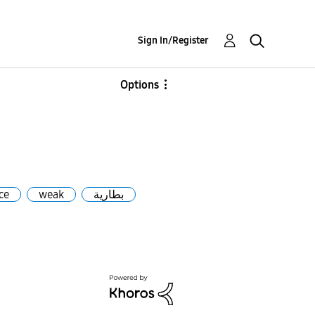
Sign In/Register
Options
ce
weak
بطارية