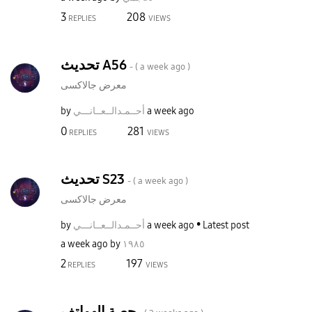
3
208
REPLIES
VIEWS
تحديث A56
- (
a week ago
)
معرض جالاكسى
by
نـــي
أحــمـدالــعــا
a week ago
0
281
REPLIES
VIEWS
تحديث S23
- (
a week ago
)
معرض جالاكسى
by
نـــي
أحــمـدالــعــا
a week ago
Latest post
a week ago
by
١٩٨٥
2
197
REPLIES
VIEWS
حصة الهواتف