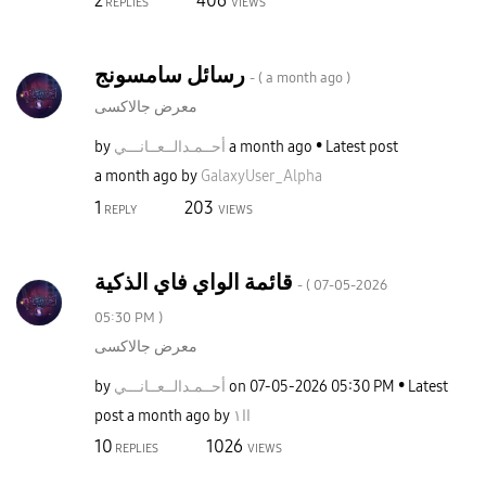
2
406
REPLIES
VIEWS
رسائل سامسونج
- (
a month ago
)
معرض جالاكسى
by
نـــي
أحــمـدالــعــا
a month ago
Latest post
a month ago
by
GalaxyUser_Alph
a
1
203
REPLY
VIEWS
قائمة الواي فاي الذكية
- (
‎07-05-2026
05:30 PM
)
معرض جالاكسى
by
نـــي
أحــمـدالــعــا
on
‎07-05-2026
05:30 PM
Latest
post
a month ago
by
اا١
10
1026
REPLIES
VIEWS