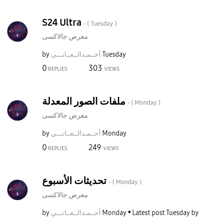
S24 Ultra
- (
Tuesday
)
معرض جالاكسى
by
نـــي
أحــمـدالــعــا
Tuesday
0
303
REPLIES
VIEWS
ملفات الصور المعدلة
- (
Monday
)
معرض جالاكسى
by
نـــي
أحــمـدالــعــا
Monday
0
249
REPLIES
VIEWS
تحديثات الأسبوع
- (
Monday
)
معرض جالاكسى
by
نـــي
أحــمـدالــعــا
Monday
Latest post
Tuesday
by