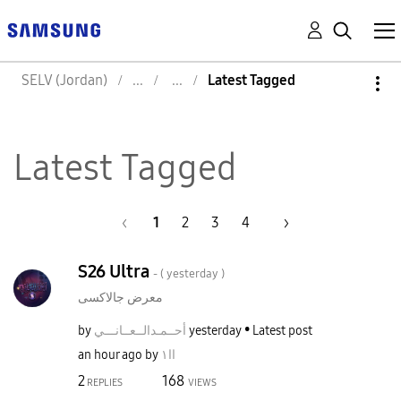
SELV (Jordan)
Latest Tagged
Latest Tagged
1
2
3
4
S26 Ultra
- (
yesterday
)
معرض جالاكسى
by
نـــي
أحــمـدالــعــا
yesterday
Latest post
an hour ago
by
اا١
2
168
REPLIES
VIEWS