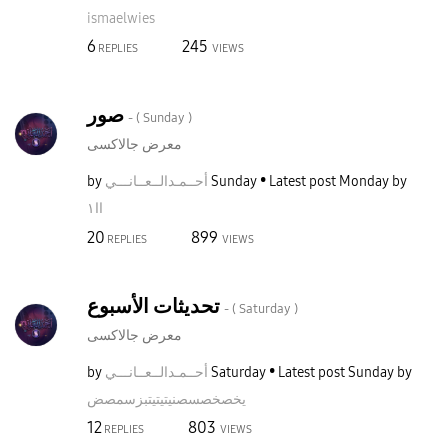
ismaelwies
6
245
REPLIES
VIEWS
صور
- (
Sunday
)
معرض جالاكسى
by
نـــي
أحــمـدالــعــا
Sunday
Latest post
Monday
by
اا١
20
899
REPLIES
VIEWS
تحديثات الأسبوع
- (
Saturday
)
معرض جالاكسى
by
نـــي
أحــمـدالــعــا
Saturday
Latest post
Sunday
by
يخصخصسصنيتيتيتب
زسمصض
12
803
REPLIES
VIEWS