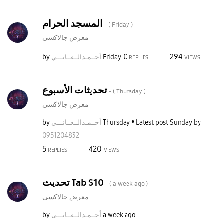
المسجد الحرام
- (
Friday
)
معرض جالاكسى
0
294
by
نـــي
أحــمـدالــعــا
Friday
REPLIES
VIEWS
تحديثات الأسبوع
- (
Thursday
)
معرض جالاكسى
by
نـــي
أحــمـدالــعــا
Thursday
Latest post
Sunday
by
0951204832
5
420
REPLIES
VIEWS
تحديث Tab S10
- (
a week ago
)
معرض جالاكسى
by
نـــي
أحــمـدالــعــا
a week ago