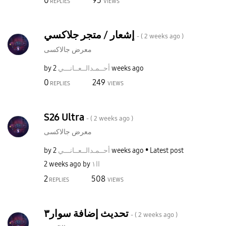
0
95
REPLIES
VIEWS
إشعار / متجر جلاكسي
- (
2 weeks ago
)
معرض جالاكسى
by
نـــي
أحــمـدالــعــا
2 weeks ago
0
249
REPLIES
VIEWS
S26 Ultra
- (
2 weeks ago
)
معرض جالاكسى
by
نـــي
أحــمـدالــعــا
2 weeks ago
Latest post
2 weeks ago
by
اا١
2
508
REPLIES
VIEWS
تحديث إضافة سوار٣
- (
2 weeks ago
)