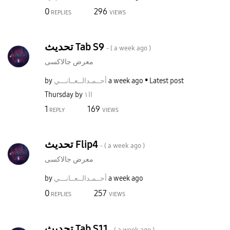
0
296
REPLIES
VIEWS
تحديث Tab S9
- (
a week ago
)
معرض جالاكسى
by
نـــي
أحــمـدالــعــا
a week ago
Latest post
Thursday
by
اا١
1
169
REPLY
VIEWS
تحديث Flip4
- (
a week ago
)
معرض جالاكسى
by
نـــي
أحــمـدالــعــا
a week ago
0
257
REPLIES
VIEWS
تحديث Tab S11
- (
a week ago
)