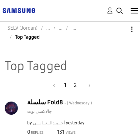
SELV (Jordan)
Top Tagged
Top Tagged
1
2
سلسلة Fold8
- (
Wednesday
)
جالاكسى نوت
by
نـــي
أحــمـدالــعــا
yesterday
0
131
REPLIES
VIEWS