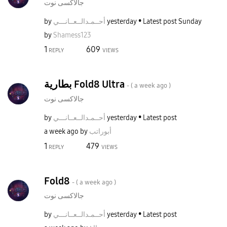
جالاكسى نوت
by
نـــي
أحــمـدالــعــا
yesterday
Latest post
Sunday
by
Shamess123
1
609
REPLY
VIEWS
بطارية Fold8 Ultra
- (
a week ago
)
جالاكسى نوت
by
نـــي
أحــمـدالــعــا
yesterday
Latest post
a week ago
by
أبوراتب
1
479
REPLY
VIEWS
Fold8
- (
a week ago
)
جالاكسى نوت
by
نـــي
أحــمـدالــعــا
yesterday
Latest post