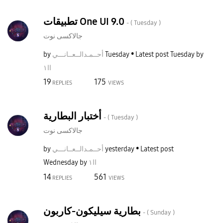
تطبيقات One UI 9.0
- (
Tuesday
)
جالاكسى نوت
by
نـــي
أحــمـدالــعــا
Tuesday
Latest post
Tuesday
by
اا١
19
175
REPLIES
VIEWS
أختبار البطارية
- (
Tuesday
)
جالاكسى نوت
by
نـــي
أحــمـدالــعــا
yesterday
Latest post
Wednesday
by
اا١
14
561
REPLIES
VIEWS
بطارية سيليكون-كاربون
- (
Sunday
)