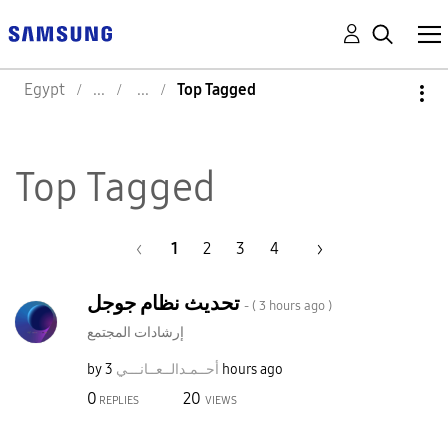
Egypt
Top Tagged
Top Tagged
1
2
3
4
تحديث نظام جوجل
- (
3 hours ago
)
إرشادات المجتمع
3 hours ago
أحــمـدالــعــا
نـــي
by
0
20
REPLIES
VIEWS