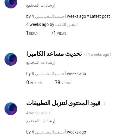
إرشادات المجتمع
Latest post
4 weeks ago
أحــمـدالــعــا
نـــي
by
النجم_الثاقب
by
4 weeks ago
1
71
REPLY
VIEWS
تحديث مساعد الكاميرا
- (
4 weeks ago
)
إرشادات المجتمع
4 weeks ago
أحــمـدالــعــا
نـــي
by
0
78
REPLIES
VIEWS
قيود المحتوى لتنزيل التطبيقات
- (
4 weeks ago
)
إرشادات المجتمع
4 weeks ago
أحــمـدالــعــا
نـــي
by