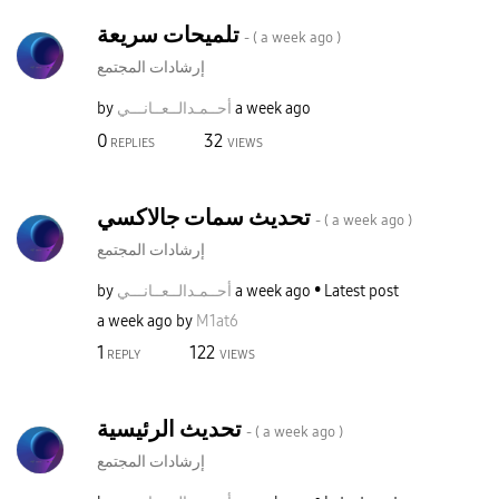
تلميحات سريعة
- (
a week ago
)
إرشادات المجتمع
a week ago
أحــمـدالــعــا
نـــي
by
0
32
REPLIES
VIEWS
تحديث سمات جالاكسي
- (
a week ago
)
إرشادات المجتمع
Latest post
a week ago
أحــمـدالــعــا
نـــي
by
a week ago
by
M1at6
1
122
REPLY
VIEWS
تحديث الرئيسية
- (
a week ago
)
إرشادات المجتمع