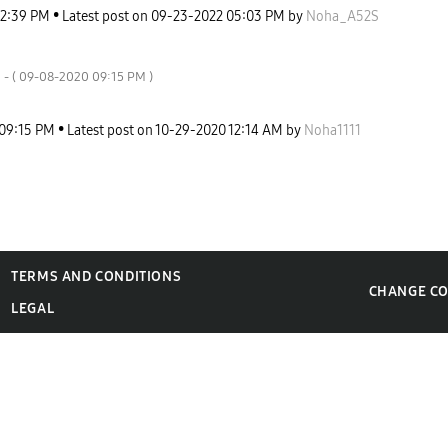
12:39 PM
Latest post on
‎09-23-2022
05:03 PM
by
Noha_A52S
محب لمساعدة الآخر
- (
‎09-08-2020
09:15 PM
)
09:15 PM
Latest post on
‎10-29-2020
12:14 AM
by
Noha1111
TERMS AND CONDITIONS
CHANGE C
LEGAL