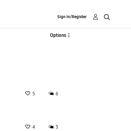
Sign In/Register
Options
5
6
4
3