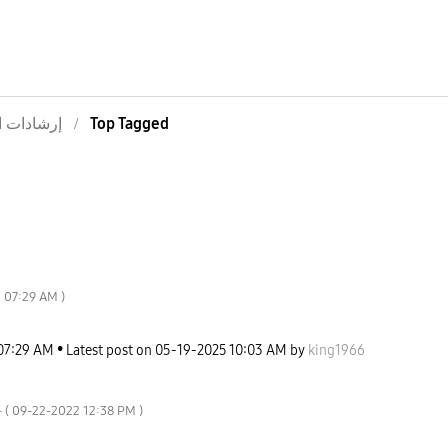
إرشادات ا
Top Tagged
5
07:29 AM
)
07:29 AM
Latest post on
‎05-19-2025
10:03 AM
by
king1966
- (
‎09-22-2022
12:38 PM
)