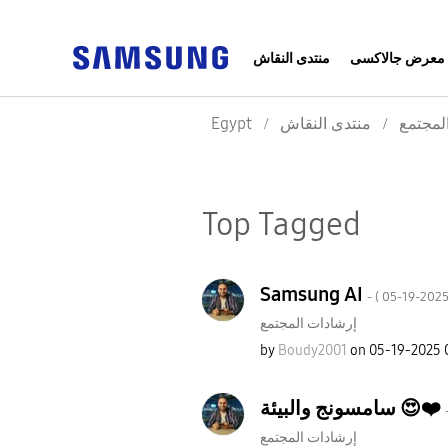
معرض جالاكسى
منتدى النقاش
Egypt
منتدى النقاش
لمجتمع
Top Tagged
Samsung AI
- (
‎05-19-202
إرشادات المجتمع
by
Boudy2001
on
‎05-19-2025
سامسونج والبيئة 😍❤️
إرشادات المجتمع