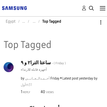
Egypt
Top Tagged
Top Tagged
ساعتا الترا٢ و ٩
- (
Friday
)
أجهزة قابلة للارتداء
by
نـــي
أحــمـدالــعــا
Friday
Latest post
yesterday
by
أولm31
1
40
REPLY
VIEWS