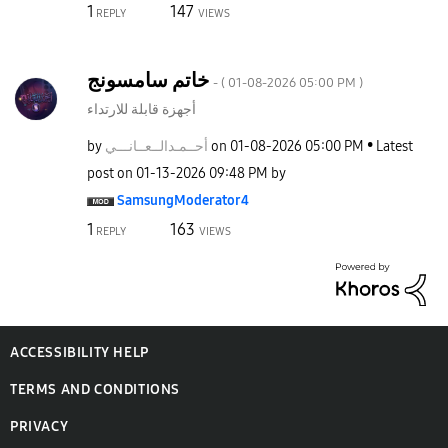
1
147
REPLY
VIEWS
خاتم سامسونج
- (
‎01-08-2026
05:00 PM
)
أجهزة قابلة للارتداء
by
نـــي
أحــمـدالــعــا
on
‎01-08-2026
05:00 PM
Latest
post on
‎01-13-2026
09:48 PM
by
SamsungModerato
r4
1
163
REPLY
VIEWS
ACCESSIBILITY HELP
TERMS AND CONDITIONS
PRIVACY