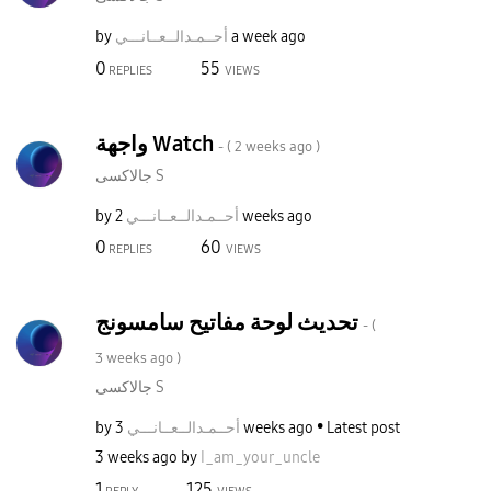
by
نـــي
أحــمـدالــعــا
a week ago
0
55
REPLIES
VIEWS
واجهة Watch
- (
2 weeks ago
)
جالاكسى S
by
نـــي
أحــمـدالــعــا
2 weeks ago
0
60
REPLIES
VIEWS
تحديث لوحة مفاتيح سامسونج
- (
3 weeks ago
)
جالاكسى S
by
نـــي
أحــمـدالــعــا
3 weeks ago
Latest post
3 weeks ago
by
I_am_your_uncle
1
125