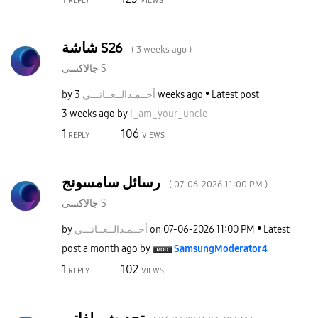
REPLY
VIEWS
شاشة S26
- (
3 weeks ago
)
جالاكسى S
by
نـــي
أحــمـدالــعــا
3 weeks ago
Latest post
3 weeks ago
by
I_am_your_uncle
1
106
REPLY
VIEWS
رسائل سامسونج
- (
‎07-06-2026
11:00 PM
)
جالاكسى S
by
نـــي
أحــمـدالــعــا
on
‎07-06-2026
11:00 PM
Latest
post
a month ago
by
SamsungModerato
r4
1
102
REPLY
VIEWS
تحديث ملفاتي