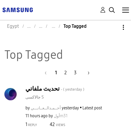
Egypt
Top Tagged
Top Tagged
1
2
3
تحديث ملفاتي
- (
yesterday
)
جالاكسى S
by
نـــي
أحــمـدالــعــا
yesterday
Latest post
11 hours ago
by
أولm31
1
42
REPLY
VIEWS