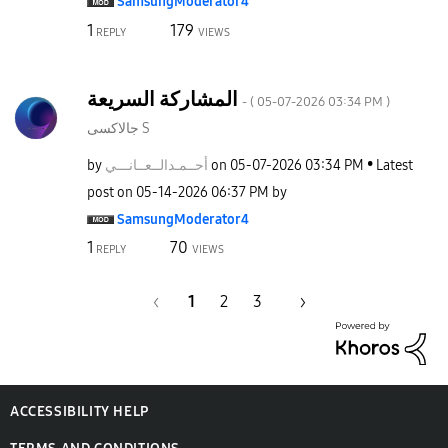
SamsungModerato
r4
1
179
REPLY
VIEWS
المشاركة السريعة
- (
‎05-07-2026
03:34 PM
)
جالاكسى S
by
نـــي
أحــمـدالــعــا
on
‎05-07-2026
03:34 PM
Latest
post on
‎05-14-2026
06:37 PM
by
SamsungModerato
r4
1
70
REPLY
VIEWS
1
2
3
ACCESSIBILITY HELP