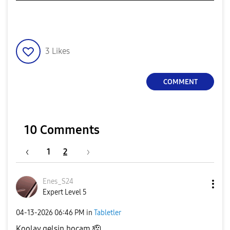
3
Likes
COMMENT
10 Comments
1
2
Enes_S24
Expert Level 5
‎04-13-2026
06:46 PM
in
Tabletler
Koolay gelsin hocam 🫡