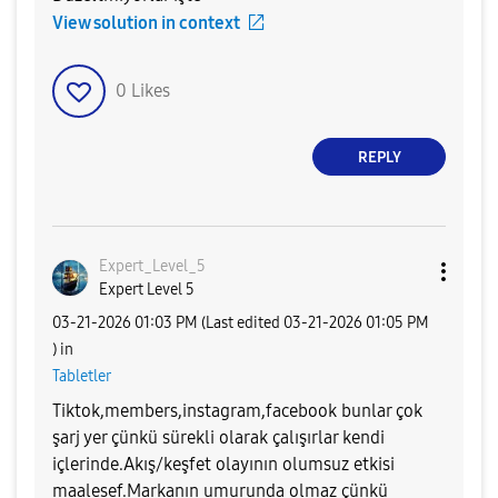
View solution in context
0
Likes
REPLY
Expert_Level_5
Expert Level 5
‎03-21-2026
01:03 PM
(Last edited
‎03-21-2026
01:05 PM
) in
Tabletler
Tiktok,members,instagram,facebook bunlar çok
şarj yer çünkü sürekli olarak çalışırlar kendi
içlerinde.Akış/keşfet olayının olumsuz etkisi
maalesef.Markanın umurunda olmaz çünkü