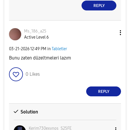
REPLY
Ms_186_a25
Active Level 6
‎03-21-2026
12:49 PM
in
Tabletler
Bunu zaten düzeltmeleri lazım
0
Likes
REPLY
Solution
Kerim730exynos_
S25FE