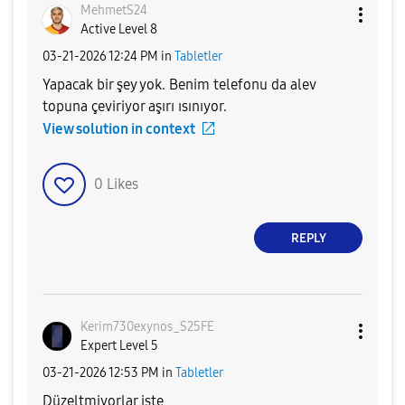
MehmetS24
Active Level 8
‎03-21-2026
12:24 PM
in
Tabletler
Yapacak bir şey yok. Benim telefonu da alev
topuna çeviriyor aşırı ısınıyor.
View solution in context
0
Likes
REPLY
Kerim730exynos_
S25FE
Expert Level 5
‎03-21-2026
12:53 PM
in
Tabletler
Düzeltmiyorlar işte