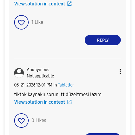
View solution in context
1
Like
REPLY
Anonymous
Not applicable
‎03-21-2026
12:01 PM
in
Tabletler
tiktok kaynaklı sorun. tt düzeltmesi lazım
View solution in context
0
Likes