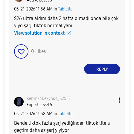
Active Level 6
‎03-21-2026
11:56 AM
in
Tabletler
S26 ultra aldım daha 2 hafta olmadı onda bile çok
yiyo şarjı tiktok normal yani
View solution in context
0
Likes
REPLY
Kerim730exynos_
S25FE
Expert Level 5
‎03-21-2026
11:58 AM
in
Tabletler
Bende tiktok fazla şarj yediğinden tiktok lite a
geçtim daha az şarj yiyiyor