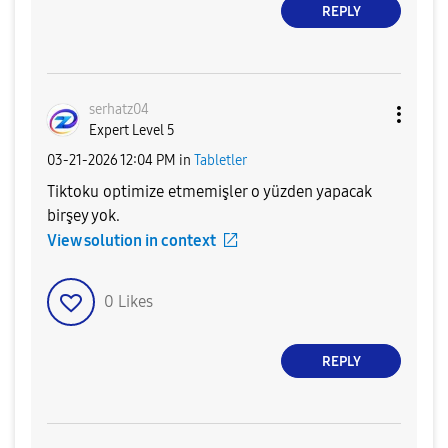
REPLY
serhatz04
Expert Level 5
‎03-21-2026
12:04 PM
in
Tabletler
Tiktoku optimize etmemişler o yüzden yapacak
birşey yok.
View solution in context
0
Likes
REPLY