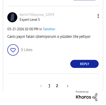
Kerim730exynos_
S25FE
Expert Level 5
‎03-21-2026
02:00 PM
in
Tabletler
Canlı yayın falan izlemiyorum o yüzden lite yetiyor
0
Likes
REPLY
1
2