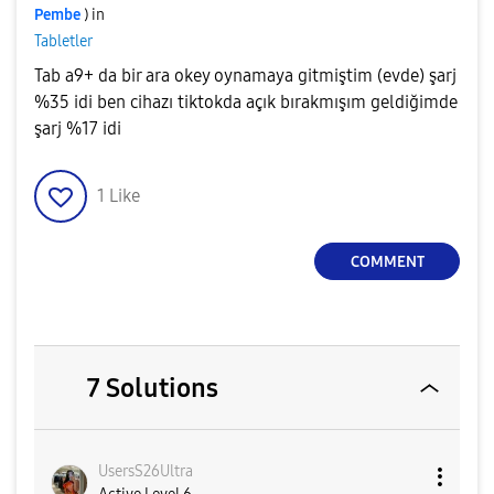
Pembe
) in
Tabletler
Tab a9+ da bir ara okey oynamaya gitmiştim (evde) şarj
%35 idi ben cihazı tiktokda açık bırakmışım geldiğimde
şarj %17 idi
1
Like
COMMENT
7 Solutions
UsersS26Ultra