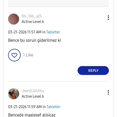
Ms_186_a25
Active Level 6
‎03-21-2026
11:57 AM
in
Tabletler
Bence bu sorun giderilmez ki
1
Like
REPLY
UsersS26Ultra
Active Level 6
‎03-21-2026
11:59 AM
in
Tabletler
Bencede maalesef alisicaz