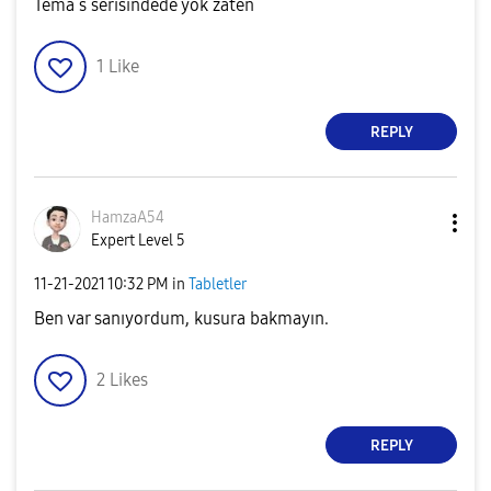
Tema s serisindede yok zaten
1
Like
REPLY
HamzaA54
Expert Level 5
‎11-21-2021
10:32 PM
in
Tabletler
Ben var sanıyordum, kusura bakmayın.
2
Likes
REPLY