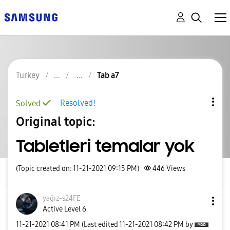
Turkey
Tab a7
Resolved!
Solved
Original topic:
Tabletleri temalar yok
(Topic created on: 11-21-2021 09:15 PM)
446
Views
yağız-s24FE
Active Level 6
‎11-21-2021
08:41 PM
(Last edited
‎11-21-2021
08:42 PM
by