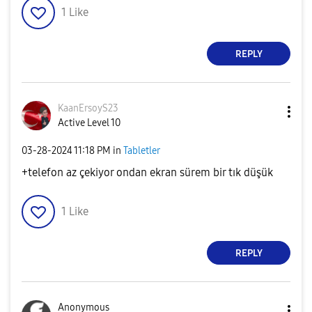
1
Like
REPLY
KaanErsoyS23
Active Level 10
‎03-28-2024
11:18 PM
in
Tabletler
+telefon az çekiyor ondan ekran sürem bir tık düşük
1
Like
REPLY
Anonymous