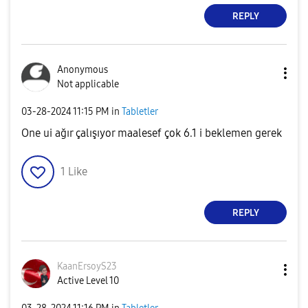
REPLY
Anonymous
Not applicable
‎03-28-2024
11:15 PM
in
Tabletler
One ui ağır çalışıyor maalesef çok 6.1 i beklemen gerek
1
Like
REPLY
KaanErsoyS23
Active Level 10