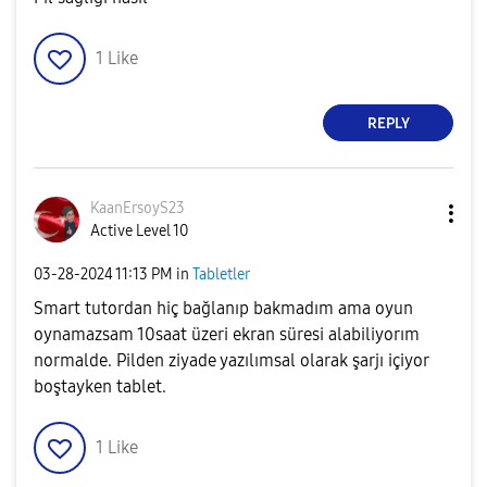
1
Like
REPLY
KaanErsoyS23
Active Level 10
‎03-28-2024
11:13 PM
in
Tabletler
Smart tutordan hiç bağlanıp bakmadım ama oyun
oynamazsam 10saat üzeri ekran süresi alabiliyorım
normalde. Pilden ziyade yazılımsal olarak şarjı içiyor
boştayken tablet.
1
Like