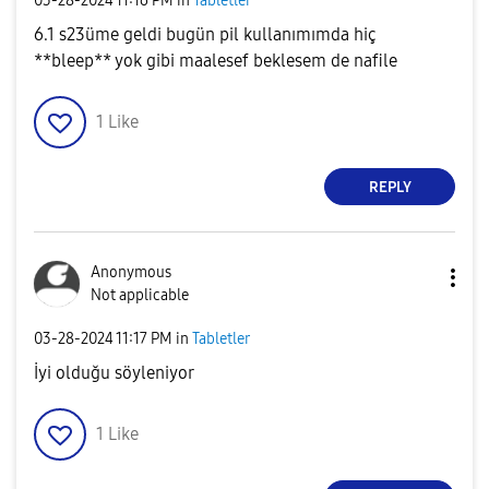
‎03-28-2024
11:16 PM
in
Tabletler
6.1 s23üme geldi bugün pil kullanımımda hiç
**bleep** yok gibi maalesef beklesem de nafile
1
Like
REPLY
Anonymous
Not applicable
‎03-28-2024
11:17 PM
in
Tabletler
İyi olduğu söyleniyor
1
Like