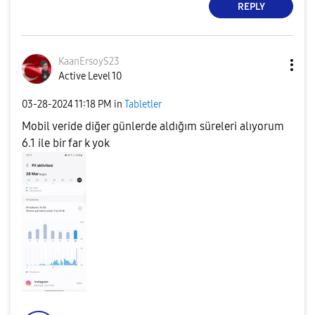
REPLY
KaanErsoyS23
Active Level 10
‎03-28-2024
11:18 PM
in
Tabletler
Mobil veride diğer günlerde aldığım süreleri alıyorum
6.1 ile bir far k yok