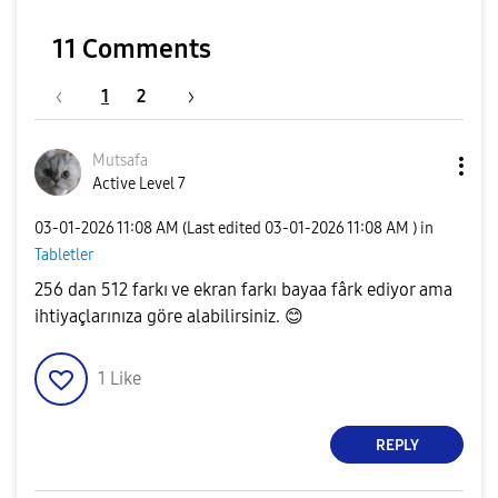
11 Comments
1
2
Mutsafa
Active Level 7
‎03-01-2026
11:08 AM
(Last edited
‎03-01-2026
11:08 AM
) in
Tabletler
256 dan 512 farkı ve ekran farkı bayaa fârk ediyor ama
ihtiyaçlarınıza göre alabilirsiniz.
😊
1
Like
REPLY