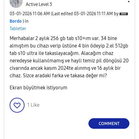
Active Level 3
‎03-01-2026
11:06 AM
(Last edited
‎03-01-2026
11:11 AM
by
Bordo
) in
Tabletler
Merhabalar 2 aylık 256 gb tab s10+ım var. 34 bine
almıştım bu cihazı verip üstüne 4 bin ödeyip 2.el 512gb
tab s10 ultra ile takaslayacağım. Alacağım cihaz
neredeyse kullanılmamış ve hayli temiz pil döngüsü 20
civarında ancak kasım 2024te alınmış ve 16 aylık bir
cihaz. Sizce aradaki farka ve takasa değer mi?
Ekran büyütmek istiyorum
1
Like
COMMENT