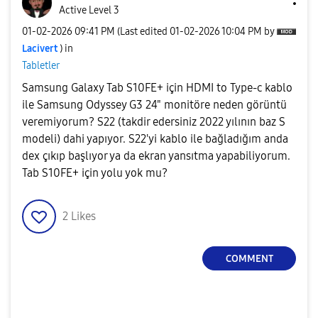
Active Level 3
‎01-02-2026
09:41 PM
(Last edited
‎01-02-2026
10:04 PM
by
Lacivert
) in
Tabletler
Samsung Galaxy Tab S10FE+ için HDMI to Type-c kablo
ile Samsung
Odyssey G3 24" monitöre neden görüntü
veremiyorum? S22 (takdir edersiniz 2022 yılının baz S
modeli) dahi yapıyor. S22'yi kablo ile bağladığım anda
dex çıkıp başlıyor ya da ekran yansıtma yapabiliyorum.
Tab S10FE+ için yolu yok mu?
2
Likes
COMMENT