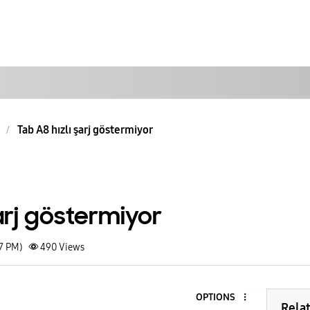
Tab A8 hızlı şarj göstermiyor
şarj göstermiyor
37 PM)
490
Views
OPTIONS
Rela