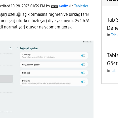
 edited
‎10-28-2023
01:39 PM
by
Gediz
) in
Tabletler
şarj özelliği açık olmasına rağmen ve birkaç farklı
Tab S
 şarj olurken hızlı şarj diye yazmıyor. 2v 1.67A
edi normal şarj oluyor ne yapmam gerek
Den
in
Tabl
Table
Göst
in
Tabl