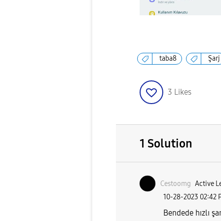
taba8
Şarj
3
Likes
1 Solution
Cestoomg
Active L
‎10-28-2023
02:42 
Bendede hızlı şa