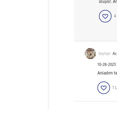
oluyor. A
Seyhqn
Ac
‎10-28-2023
Anladım te
1
L