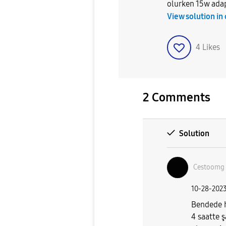
olurken 15w adap
View solution in
4
Likes
2 Comments
Solution
Cestoomg
‎10-28-202
Bendede h
4 saatte 