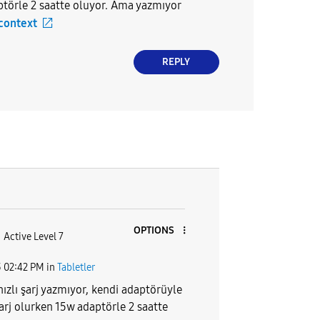
törle 2 saatte oluyor. Ama yazmıyor
 context
REPLY
OPTIONS
Active Level 7
3
02:42 PM
in
Tabletler
ızlı şarj yazmıyor, kendi adaptörüyle
şarj olurken 15w adaptörle 2 saatte