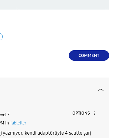
COMMENT
OPTIONS
evel 7
PM
in
Tabletler
rj yazmıyor, kendi adaptörüyle 4 saatte şarj