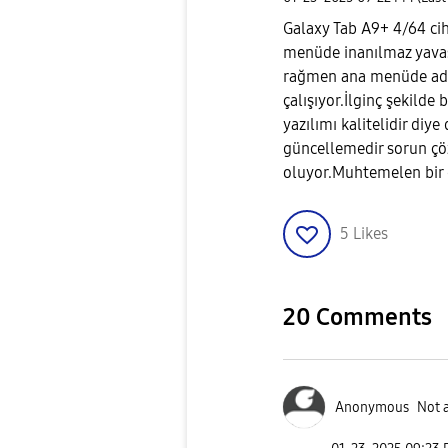
Galaxy Tab A9+ 4/64 ci
menüde inanılmaz yava
rağmen ana menüde adet
çalışıyor.İlginç şekild
yazılımı kalitelidir diy
güncellemedir sorun çö
oluyor.Muhtemelen bir
5
Likes
20 Comments
Anonymous
Not 