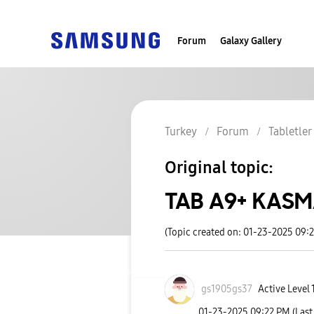
Forum
Galaxy Gallery
Turkey
Forum
Tabletler
Original topic:
TAB A9+ KAS
(Topic created on: 01-23-2025 09:
gs1905gs37
Active Level 
‎01-23-2025
09:22 PM
(Last