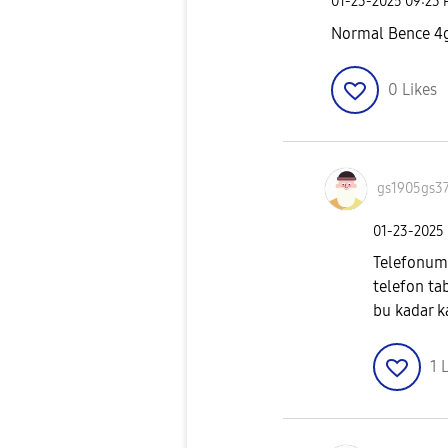
‎01-23-2025
09:23
Normal Bence 4
0
Likes
gs1905gs3
‎01-23-2025
Telefonum
telefon ta
bu kadar k
1
L