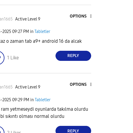
OPTIONS
an1665
Active Level 9
3-2025
09:27 PM
in
Tabletler
az o zaman tab a9+ android 16 da alcak
REPLY
1
Like
OPTIONS
an1665
Active Level 9
3-2025
09:29 PM
in
Tabletler
ram yetmeseydi oyunlarda takılma olurdu
 bi sıkıntı olması normal olurdu
REPLY
2
Likes