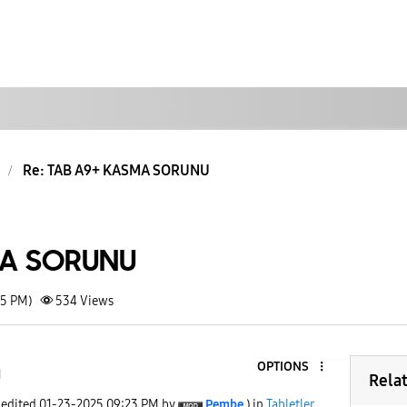
Re: TAB A9+ KASMA SORUNU
MA SORUNU
25 PM)
534
Views
OPTIONS
1
Rela
 edited
‎01-23-2025
09:23 PM
by
Pembe
) in
Tabletler