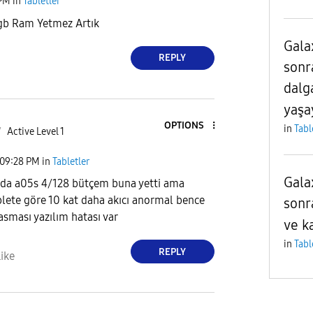
 PM
in
Tabletler
gb Ram Yetmez Artık
Gala
REPLY
sonr
dalg
yaşa
OPTIONS
in
Tabl
7
Active Level 1
09:28 PM
in
Tabletler
Gala
da a05s 4/128 bütçem buna yetti ama
blete göre 10 kat daha akıcı anormal bence
sonr
asması yazılım hatası var
ve k
in
Tabl
REPLY
ike