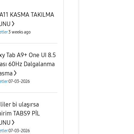
 A11 KASMA TAKILMA
UNU
etler
3 weeks ago
xy Tab A9+ One UI 8.5
ası 60Hz Dalgalanma
asma
etler
07-03-2026
liler bi ulaşırsa
nirim TABS9 PİL
UNU
etler
07-03-2026