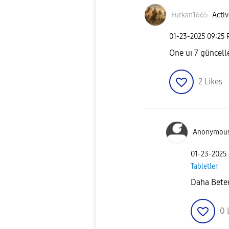
Furkan1665
Activ
‎01-23-2025
09:25
One uı 7 güncell
2
Likes
Anonymou
‎01-23-2025
Tabletler
Daha Beter
0