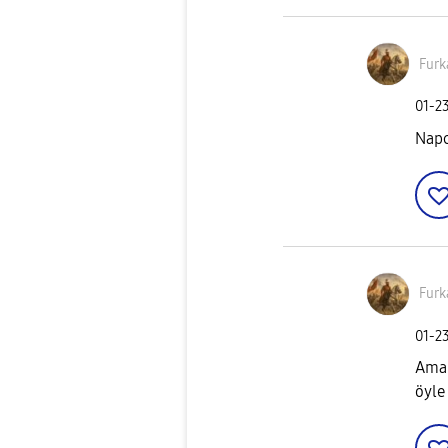
Furk
‎01-2
Napc
Furk
‎01-2
Ama 
öyle