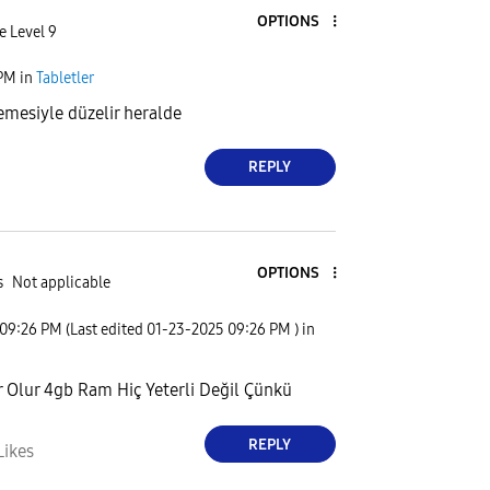
OPTIONS
e Level 9
 PM
in
Tabletler
emesiyle düzelir heralde
REPLY
OPTIONS
s
Not applicable
09:26 PM
(Last edited
‎01-23-2025
09:26 PM
) in
 Olur 4gb Ram Hiç Yeterli Değil Çünkü
REPLY
Likes