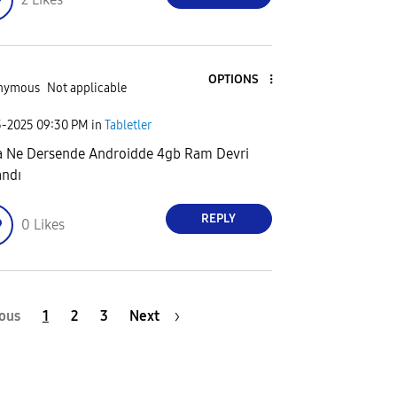
OPTIONS
nymous
Not applicable
3-2025
09:30 PM
in
Tabletler
a Ne Dersende Androidde 4gb Ram Devri
ndı
REPLY
0
Likes
ous
1
2
3
Next