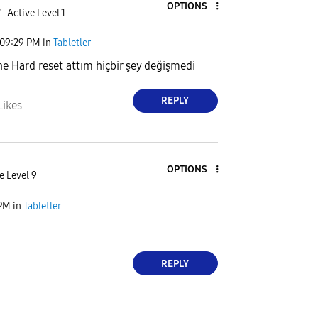
OPTIONS
7
Active Level 1
09:29 PM
in
Tabletler
ne Hard reset attım hiçbir şey değişmedi
REPLY
Likes
OPTIONS
e Level 9
 PM
in
Tabletler
REPLY