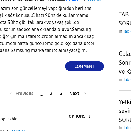
hazım son güncellemeyi yaptığımdan beri ana
TAB
şlık söz konusu.Cihazı 90hz de kullanmama
a 30hz gibi takılarak ve yavaş şekilde
SOR
e bu sorun sadece ana ekranda oluyor.Samsung
in
Tabl
e diğer Çin malı tabletlerden almadım ancak kaç
zülmedi hatta güncelleme geldikçe daha beter
 daha Samsung marka tablet almayacağım.
Gala
Sonr
COMMENT
ve K
in
Tabl
Previous
1
2
3
Next
Yetki
sevi
OPTIONS
SOR
applicable
in
Tabl