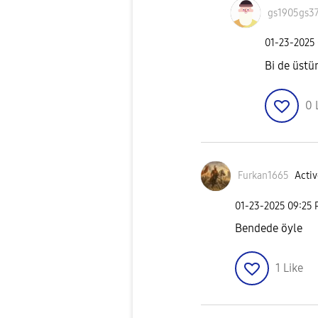
gs1905gs3
‎01-23-2025
Bi de üstü
0
Furkan1665
Activ
‎01-23-2025
09:25
Bendede öyle
1
Like