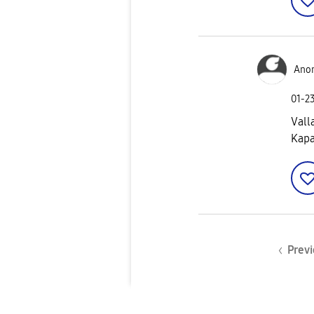
Ano
‎01-2
Vall
Kapa
Previ