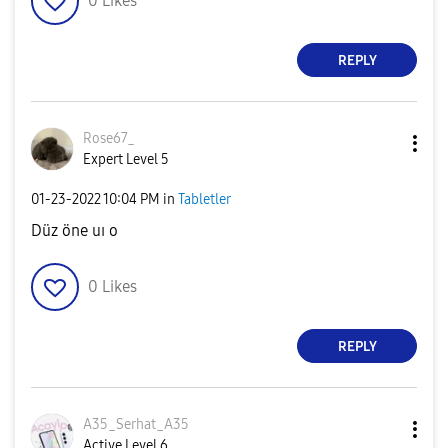
0
Likes
REPLY
Rose67_
Expert Level 5
‎01-23-2022
10:04 PM
in
Tabletler
Düz öne uı o
0
Likes
REPLY
A35_Serhat_A35
Active Level 6