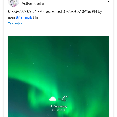
Active Level 6
‎01-23-2022
09:54 PM
(Last edited
‎01-23-2022
09:56 PM
by
Gökırmak
) in
Tabletler