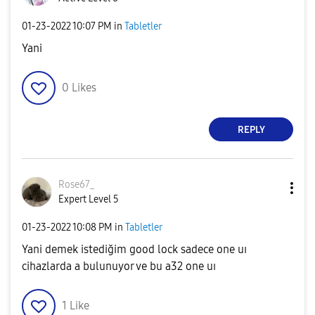
‎01-23-2022
10:07 PM
in
Tabletler
Yani
0
Likes
REPLY
Rose67_
Expert Level 5
‎01-23-2022
10:08 PM
in
Tabletler
Yani demek istediğim good lock sadece one uı
cihazlarda a bulunuyor ve bu a32 one uı
1
Like