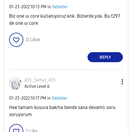
‎01-23-2022
10:13 PM
in
Tabletler
Biz one uı core kullanıyoruz knk. Bizlerde yok. Bu t297
de one uı core
0
Likes
REPLY
A35_Serhat_A35
Active Level 6
‎01-23-2022
10:17 PM
in
Tabletler
Hee tamam kusura bakma bende sana devamlı soru
soruyorum
1
Like