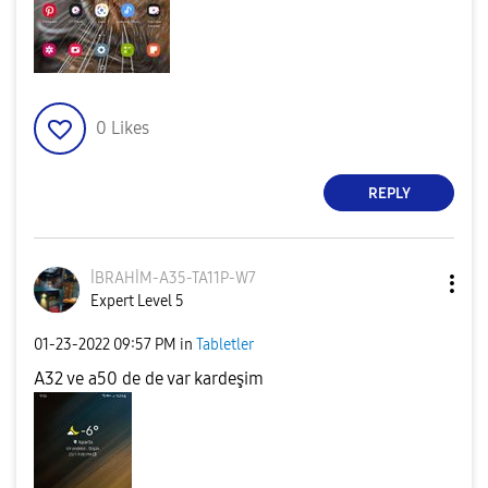
0
Likes
REPLY
İBRAHİM-A35-TA1
1P-W7
Expert Level 5
‎01-23-2022
09:57 PM
in
Tabletler
A32 ve a50 de de var kardeşim