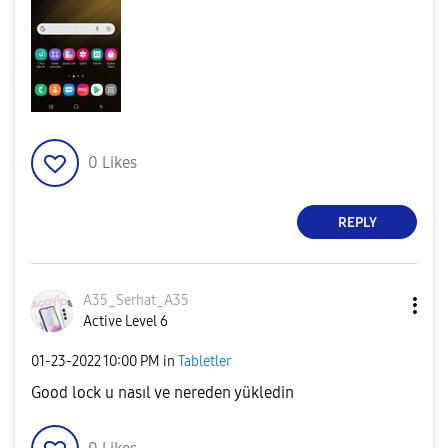
0
Likes
REPLY
A35_Serhat_A35
Active Level 6
‎01-23-2022
10:00 PM
in
Tabletler
Good lock u nasıl ve nereden yükledin