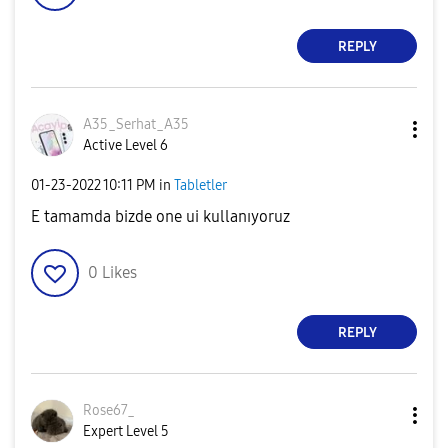
REPLY
A35_Serhat_A35
Active Level 6
‎01-23-2022
10:11 PM
in
Tabletler
E tamamda bizde one ui kullanıyoruz
0
Likes
REPLY
Rose67_
Expert Level 5