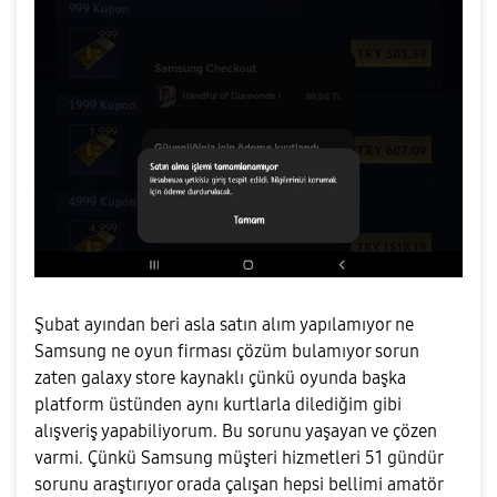
Şubat ayından beri asla satın alım yapılamıyor ne
Samsung ne oyun firması çözüm bulamıyor sorun
zaten galaxy store kaynaklı çünkü oyunda başka
platform üstünden aynı kurtlarla dilediğim gibi
alışveriş yapabiliyorum. Bu sorunu yaşayan ve çözen
varmi. Çünkü Samsung müşteri hizmetleri 51 gündür
sorunu araştırıyor orada çalışan hepsi bellimi amatör