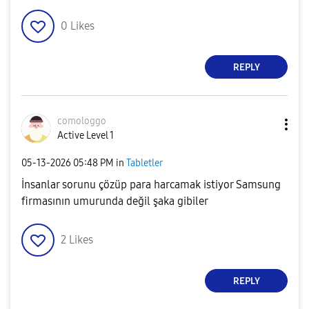
0
Likes
REPLY
comologgo
Active Level 1
‎05-13-2026
05:48 PM
in
Tabletler
İnsanlar sorunu çözüp para harcamak istiyor Samsung
firmasının umurunda değil şaka gibiler
2
Likes
REPLY