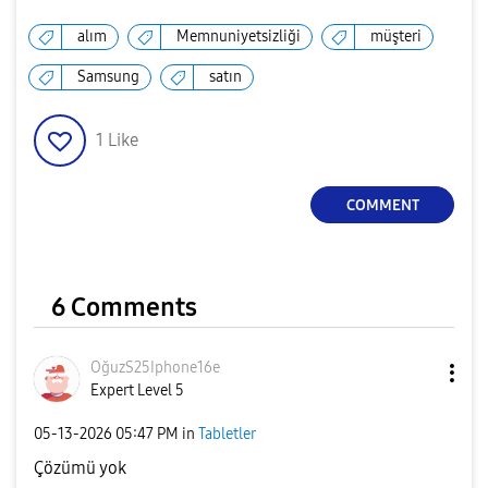
alım
Memnuniyetsizliği
müşteri
Samsung
satın
1
Like
COMMENT
6 Comments
OğuzS25Iphone16
e
Expert Level 5
‎05-13-2026
05:47 PM
in
Tabletler
Çözümü yok