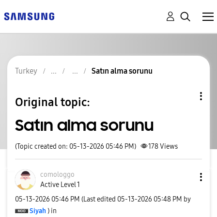
Turkey
Satın alma sorunu
Original topic:
Satın alma sorunu
(Topic created on: 05-13-2026 05:46 PM)
178
Views
comologgo
Active Level 1
‎05-13-2026
05:46 PM
(Last edited
‎05-13-2026
05:48 PM
by
Siyah
) in