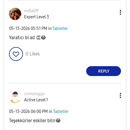
mdlatiff
Expert Level 3
‎05-13-2026
05:51 PM
in
Tabletler
Yaratıcı bi ad
👏
😂
0
Likes
REPLY
comologgo
Active Level 1
‎05-13-2026
06:00 PM
in
Tabletler
Teşekkürler eskiler bilir
😂