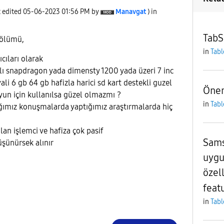
t edited
‎05-06-2023
01:56 PM
by
Manavgat
) in
TabS1
ölümü,
in
Tabl
ıcıları olarak
klı snapdragon yada dimensty 1200 yada üzeri 7 inc
 6 gb 64 gb hafizla harici sd kart destekli guzel
Öner
oyun için kullanılsa güzel olmazmı ?
in
Tabl
ğımız konuşmalarda yaptığımız araştırmalarda hiç
ılan işlemci ve hafiza çok pasif
Sams
üşünürsek alınır
uygu
özel
feat
in
Tabl