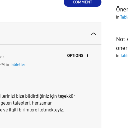
COMMENT
Öner
in
Tabl
Not 
öner
OPTIONS
in
Tabl
or
 PM
in
Tabletler
lerinizi bize bildirdiğiniz için teşekkür
 gelen talepleri, her zaman
ve ilgili birimlere iletmekteyiz.