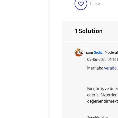
1
Like
1 Solution
Gediz
Moderat
‎05-06-2023
06:16
Merhaba
verado
,
Bu görüş ve öneri
ederiz. Sizlerden
değerlendirmekte 
Teşekkürler.