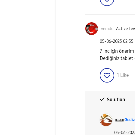
verado
Active Lev
‎05-06-2023
02:55
7 inc için önerim
Dediğiniz tablet
1
Like
Solution
Gediz
‎05-06-202