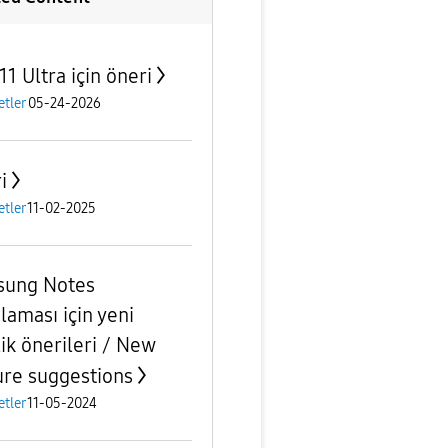
1 Ultra için öneri
etler
05-24-2026
i
etler
11-02-2025
ung Notes
laması için yeni
lik önerileri / New
ure suggestions
etler
11-05-2024