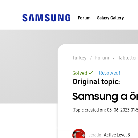
Forum
Galaxy Gallery
Turkey
Forum
Tabletler
Resolved!
Solved
Original topic:
Samsung a ö
(Topic created on: 05-06-2023 01:
verado
Active Level 8