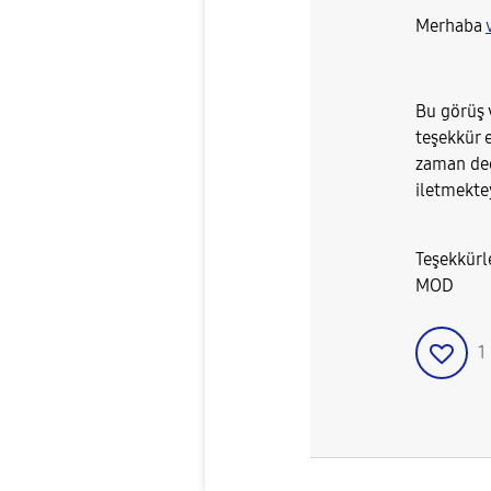
Merhaba
Bu görüş v
teşekkür e
zaman değ
iletmekte
Teşekkürl
MOD
1