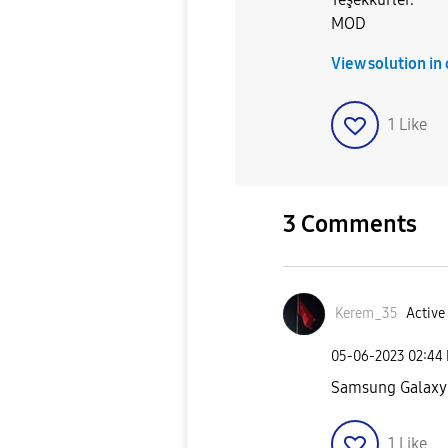
MOD
View solution in
1
Like
3 Comments
Kerem_35
Active 
‎05-06-2023
02:44
Samsung Galaxy 
1
Like