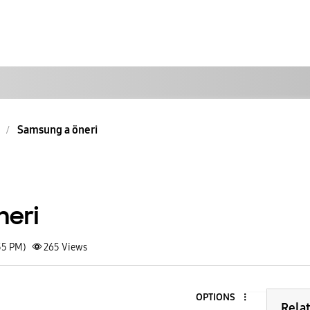
Samsung a öneri
neri
55 PM)
265
Views
OPTIONS
Rela