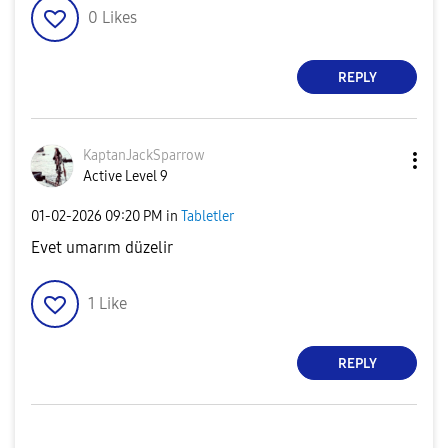
0
Likes
REPLY
KaptanJackSparr
ow
Active Level 9
‎01-02-2026
09:20 PM
in
Tabletler
Evet umarım düzelir
1
Like
REPLY