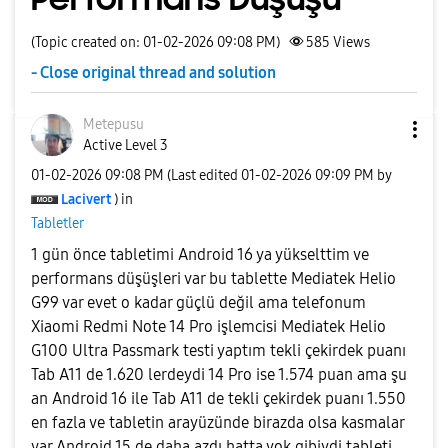
(Topic created on: 01-02-2026 09:08 PM)
585
Views
- Close original thread and solution
Metepusu
Active Level 3
‎01-02-2026
09:08 PM
(Last edited
‎01-02-2026
09:09 PM
by
Lacivert
) in
Tabletler
1 gün önce tabletimi Android 16 ya yükselttim ve
performans düşüşleri var bu tablette Mediatek Helio
G99 var evet o kadar güçlü değil ama telefonum
Xiaomi Redmi Note 14 Pro işlemcisi Mediatek Helio
G100 Ultra Passmark testi yaptım tekli çekirdek puanı
Tab A11 de 1.620 lerdeydi 14 Pro ise 1.574 puan ama şu
an Android 16 ile Tab A11 de tekli çekirdek puanı 1.550
en fazla ve tabletin arayüzünde birazda olsa kasmalar
var Android 15 de daha azdı hatta yok gibiydi tableti