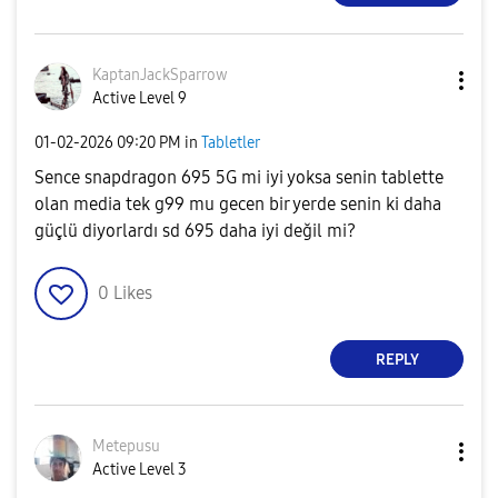
KaptanJackSparr
ow
Active Level 9
‎01-02-2026
09:20 PM
in
Tabletler
Sence snapdragon 695 5G mi iyi yoksa senin tablette
olan media tek g99 mu gecen bir yerde senin ki daha
güçlü diyorlardı sd 695 daha iyi değil mi?
0
Likes
REPLY
Metepusu
Active Level 3