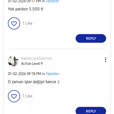
‎01-02-2026
09:17 PM
in
Tabletler
Yok pardon 5.500 tl
1
Like
REPLY
KaptanJackSparr
ow
Active Level 9
‎01-02-2026
09:18 PM
in
Tabletler
O zaman işler değişir bence :)
1
Like
REPLY