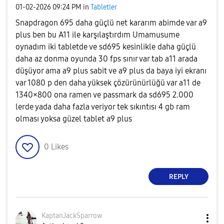
‎01-02-2026
09:24 PM
in
Tabletler
Snapdragon 695 daha güçlü net kararım abimde var a9
plus ben bu A11 ile karşılaştırdım Umamusume
oynadım iki tabletde ve sd695 kesinlikle daha güçlü
daha az donma oyunda 30 fps sınır var tab a11 arada
düşüyor ama a9 plus sabit ve a9 plus da baya iyi ekranı
var 1080 p den daha yüksek çözürünürlüğü var a11 de
1340×800 ona ramen ve passmark da sd695 2.000
lerde yada daha fazla veriyor tek sıkıntısı 4 gb ram
olması yoksa güzel tablet a9 plus
0
Likes
REPLY
KaptanJackSparr
ow