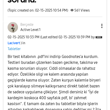
(Topic created on: 02-15-2025 10:54 PM)
561
Views
Berçeste
Active Level 1
‎02-15-2025
10:33 PM
(Last edited
‎02-15-2025
10:39 PM
by
Lacivert
) in
Tabletler
Bir test kitabının .pdf'ini indirip Goodnotes'a kurdum.
Testleri buradan çözerken bazen gecikme, takılma ve
kasma sorunları oluyor. Ciddi olmasalar da rahatsız
ediyor. Özellikle silgi ve kalem arasında yapılan
geçişlerde kasma oluyor. Zaten kurşun kalemle biryeri
çok karalayıp silmeye kalkışırsanız direkt tablet bazen
de sadece uygulama çöküyor. Şimdi dersiniz ki "İyi de
kardeşim koskoca 400 sayfalık pdf, bi' zahmet
kasılsın". E tamam da zaten bu tabletler böyle işlerin
altından kalkabilecek donanıma sahip değiller mi ? İlla