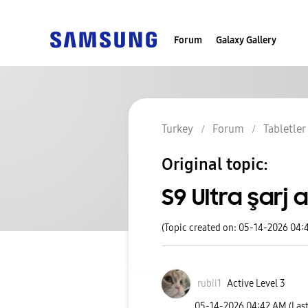
Forum
Galaxy Gallery
Turkey
Forum
Tabletler
Original topic:
S9 Ultra şarj a
(Topic created on: 05-14-2026 04:
rubii1
Active Level 3
‎05-14-2026
04:42 AM
(Las