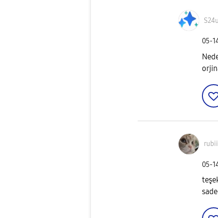
S24
‎05-1
Nede
orji
rubi
‎05-1
teşe
sad