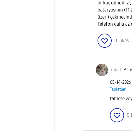
birkaç gündür aşı
bataryasının (1
üzeri) çekmesind
Telefon daha az e
0
Likes
rubii1
Acti
‎05-14-2026
Tabletler
tablete vey
0