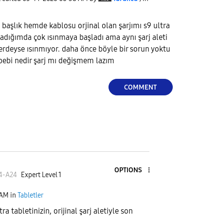
başlık hemde kablosu orjinal olan şarjımı s9 ultra
dığımda çok ısınmaya başladı ama aynı şarj aleti
erdeyse ısınmıyor. daha önce böyle bir sorun yoktu
bebi nedir şarj mı değişmem lazım
COMMENT
OPTIONS
4-A24
Expert Level 1
 AM
in
Tabletler
a tabletinizin, orijinal şarj aletiyle son