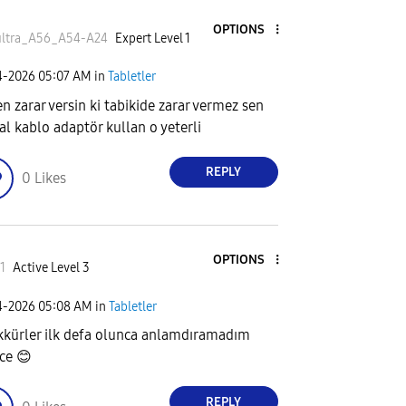
OPTIONS
ultra_A56_A5
4-A24
Expert Level 1
4-2026
05:07 AM
in
Tabletler
n zarar versin ki tabikide zarar vermez sen
nal kablo adaptör kullan o yeterli
REPLY
0
Likes
OPTIONS
i1
Active Level 3
4-2026
05:08 AM
in
Tabletler
kkürler ilk defa olunca anlamdıramadım
ece
😊
REPLY