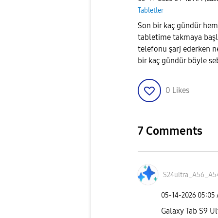
Tabletler
Son bir kaç gündür hem 
tabletime takmaya başla
telefonu şarj ederken n
bir kaç gündür böyle se
0
Likes
7 Comments
S24ultra_A56_A5
‎05-14-2026
05:05
Galaxy Tab S9 Ultr