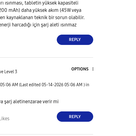
rı ısınması, tabletin yüksek kapasiteli
1.200 mAh) daha yüksek akım (45W veya
en kaynaklanan teknik bir sorun olabilir.
nerji harcadığı için şarj aleti ısınmaz
REPLY
OPTIONS
ve Level 3
05:06 AM
(Last edited
‎05-14-2026
05:06 AM
) in
a şarj aletinenzarae verir mi
REPLY
Likes