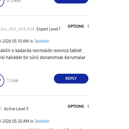
0
Likes
OPTIONS
ultra_A56_A5
4-A24
Expert Level 1
4-2026
05:10 AM
in
Tabletler
labilir o kadarda normaldır ısınınca tablet
isi halleder bir sürü donanımsal korumalar
REPLY
1
Like
OPTIONS
i1
Active Level 3
4-2026
05:20 AM
in
Tabletler