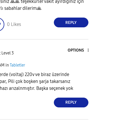
ısınız
🙏
🙏
teşekkürler vakit ayırdığınız için
rlı sabahlar dilerim
🙏
REPLY
0
Likes
OPTIONS
 Level 3
 AM
in
Tabletler
de (voltaj) 220v ve biraz üzerinde
ar, Pili çok boşken şarja takarsanız
ihazı arızalnmıştır. Başka seçenek yok
REPLY