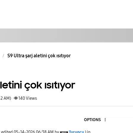
S9 Ultra şarj aletini çok ısıtıyor
letini çok ısıtıyor
42 AM)
140
Views
OPTIONS
t edited
‎05-14-2026
06:38 AM
by
Turuncu
) in