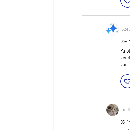
S24
‎05-1
Ya o
kend
var
rubi
‎05-1