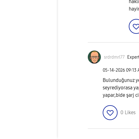
hakl
hayi
srdrdmrl77
Expert
‎05-14-2026
09:13
Bulunduğunuz yer
seyrediyorasa yap
yapar,bide şarj c
0
Likes