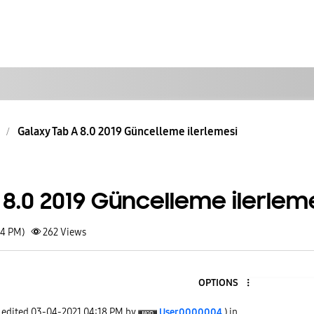
Galaxy Tab A 8.0 2019 Güncelleme ilerlemesi
8.0 2019 Güncelleme ilerlem
14 PM)
262
Views
OPTIONS
t edited
‎03-04-2021
04:18 PM
by
User0000004
) in