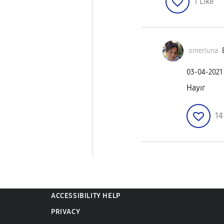
1
Like
omerluna
‎03-04-2021
Hayır
1
ACCESSIBILITY HELP
PRIVACY