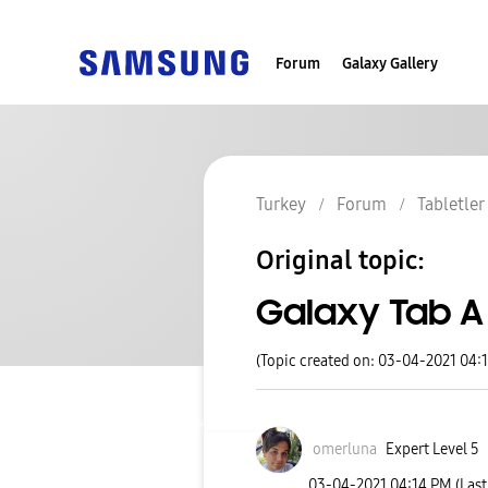
Forum
Galaxy Gallery
Turkey
Forum
Tabletler
Original topic:
Galaxy Tab A 
(Topic created on: 03-04-2021 04:
omerluna
Expert Level 5
‎03-04-2021
04:14 PM
(Las