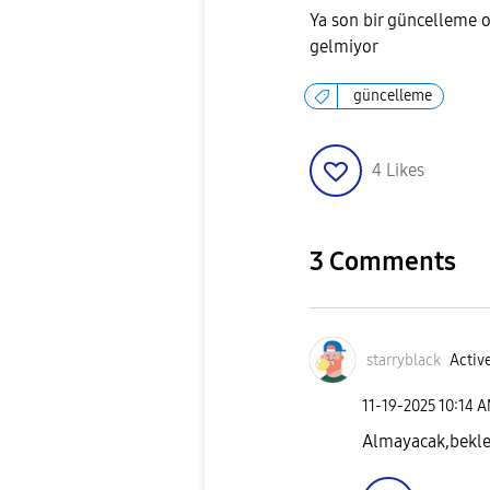
Ya son bir güncelleme o
gelmiyor
güncelleme
4
Likes
3 Comments
starryblack
Active
‎11-19-2025
10:14 
Almayacak,bekl