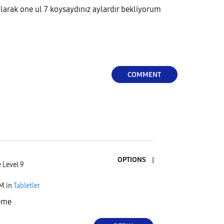
larak one ul 7 koysaydınız aylardır bekliyorum
COMMENT
OPTIONS
 Level 9
AM
in
Tabletler
eme