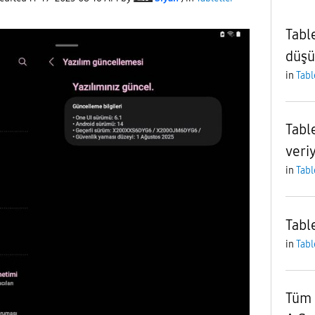
Tabl
düşü
in
Tabl
Table
veri
in
Tabl
Tabl
in
Tabl
Tüm 