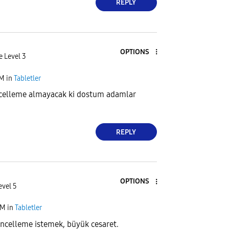
REPLY
OPTIONS
e Level 3
AM
in
Tabletler
celleme almayacak ki dostum adamlar
REPLY
OPTIONS
evel 5
AM
in
Tabletler
ncelleme istemek, büyük cesaret.