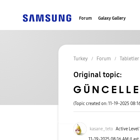
Forum
Galaxy Gallery
Turkey
Forum
Tabletler
Original topic:
G Ü N C E L L E
(Topic created on: 11-19-2025 08:1
kasane_teto
Active Level 
‎11-19-2025
08:16 AM
(Last