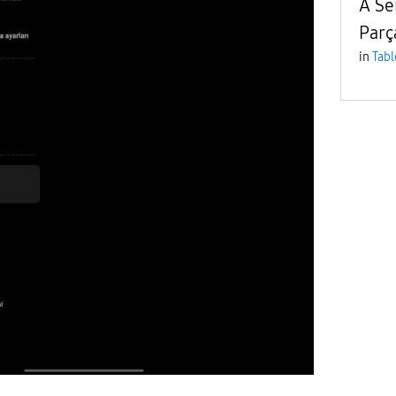
A Ser
Parç
in
Tabl