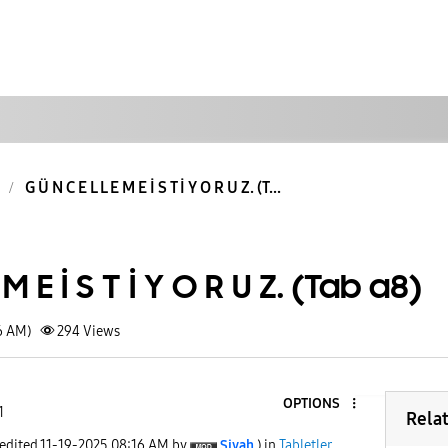
G Ü N C E L L E M E İ S T İ Y O R U Z. (T...
 M E İ S T İ Y O R U Z. (Tab a8)
6 AM)
294
Views
OPTIONS
1
Rela
 edited
‎11-19-2025
08:16 AM
by
Siyah
) in
Tabletler