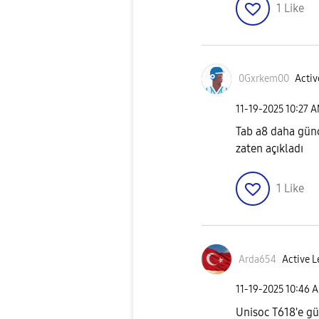
1
Like
0Gxrkem00
Activ
‎11-19-2025
10:27 
Tab a8 daha gün
zaten açıkladı
1
Like
Arda654
Active L
‎11-19-2025
10:46 
Unisoc T618'e gü