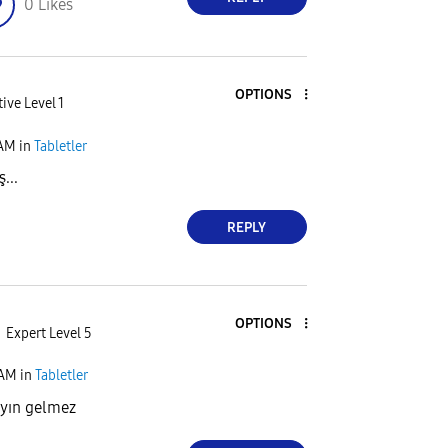
0
Likes
OPTIONS
ive Level 1
 AM
in
Tabletler
...
REPLY
OPTIONS
Expert Level 5
 AM
in
Tabletler
yın gelmez