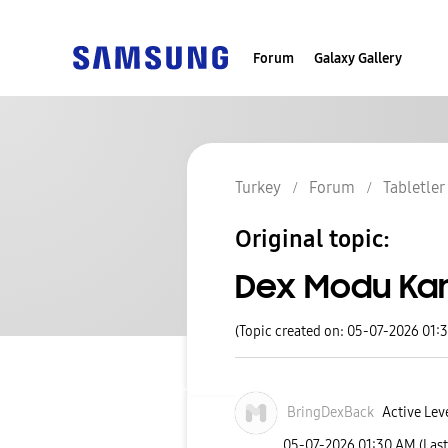
Forum
Galaxy Gallery
Turkey
Forum
Tabletler
Original topic:
Dex Modu Ka
(Topic created on: 05-07-2026 01:
BringDexBack
Active Leve
‎05-07-2026
01:30 AM
(Las