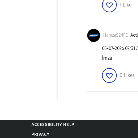
1
Like
HamzaS24FE
Acti
‎05-07-2026
07:31
İmza
0
Likes
ACCESSIBILITY HELP
PRIVACY