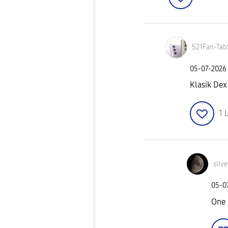
S21Fan-Tab
‎05-07-2026
Klasik Dex 
1
L
silv
‎05-0
One 