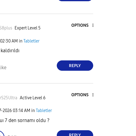
OPTIONS
S8plu
s
Expert Level 5
02:30 AM
in
Tabletler
kaldırıldı
REPLY
ike
OPTIONS
erS25Ultra
Active Level 6
7-2026
03:14 AM
in
Tabletler
uı 7 den sornamı oldu ?
REPLY