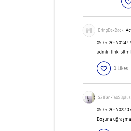
BringDexBack
Act
‎05-07-2026
01:43
admin linki silmiş
0
Likes
S21Fan-TabS8plu
s
‎05-07-2026
02:30
Boşuna uğraşma