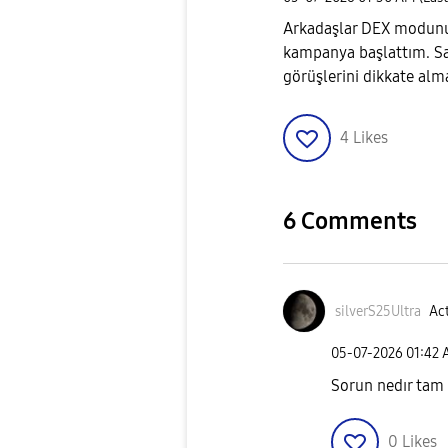
Arkadaşlar DEX modunun 
kampanya başlattım. Sa
görüşlerini dikkate alma
4
Likes
6 Comments
silverS25Ultra
Act
‎05-07-2026
01:42
Sorun nedır tam
0
Likes