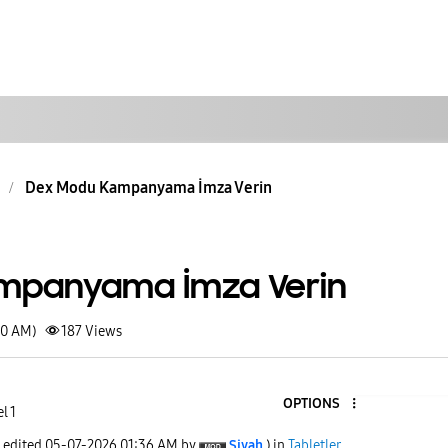
Dex Modu Kampanyama İmza Verin
mpanyama İmza Verin
30 AM)
187
Views
OPTIONS
l 1
t edited
‎05-07-2026
01:36 AM
by
Siyah
) in
Tabletler