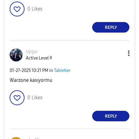
0
Likes
REPLY
Uƴgur
Active Level 9
‎01-27-2025
10:21 PM
in
Tabletler
Warzone kasıyormu
0
Likes
REPLY