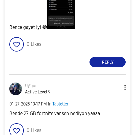
Bence gayet iyi
😅
0
Likes
REPLY
Uƴgur
Active Level 9
‎01-27-2025
10:17 PM
in
Tabletler
Bende 27 GB fortnite var sen nediyon yaaaa
0
Likes