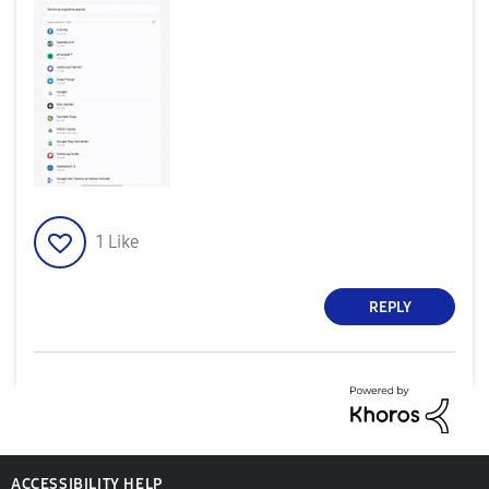
1
Like
REPLY
ACCESSIBILITY HELP