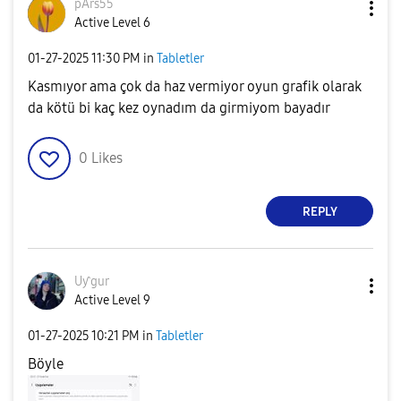
pArs55
Active Level 6
‎01-27-2025
11:30 PM
in
Tabletler
Kasmıyor ama çok da haz vermiyor oyun grafik olarak
da kötü bi kaç kez oynadım da girmiyom bayadır
0
Likes
REPLY
Uƴgur
Active Level 9
‎01-27-2025
10:21 PM
in
Tabletler
Böyle