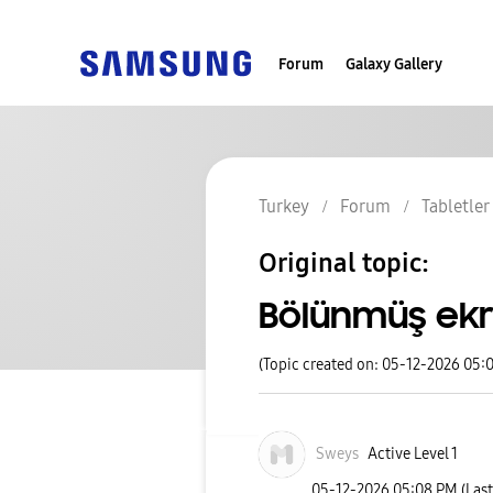
Forum
Galaxy Gallery
Turkey
Forum
Tabletler
Original topic:
Bölünmüş ek
(Topic created on: 05-12-2026 05:
Sweys
Active Level 1
‎05-12-2026
05:08 PM
(Las