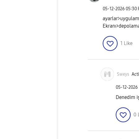
‎05-12-2026
05:30
ayarlar>uygulam
Ekranı>depolama
1
Like
Sweys
Acti
‎05-12-2026
Denedim i
0