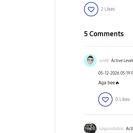
2
Likes
5 Comments
one8
Active Level
‎05-12-2026
05:19 
Aga bee
🔥
0
Likes
üzgünotobüs
Acti