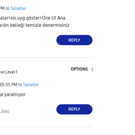
e
 PM
in
Tabletler
alar>sis.uyg.göster>One UI Ana
>ön belleği temizle denermisiniz
o
REPLY
OPTIONS
ve Level 1
05:55 PM
in
Tabletler
şe yaramıyor
REPLY
Likes