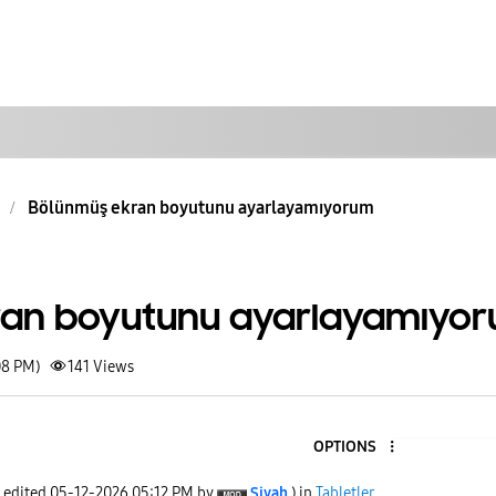
Bölünmüş ekran boyutunu ayarlayamıyorum
ran boyutunu ayarlayamıyo
08 PM)
141
Views
OPTIONS
t edited
‎05-12-2026
05:12 PM
by
Siyah
) in
Tabletler