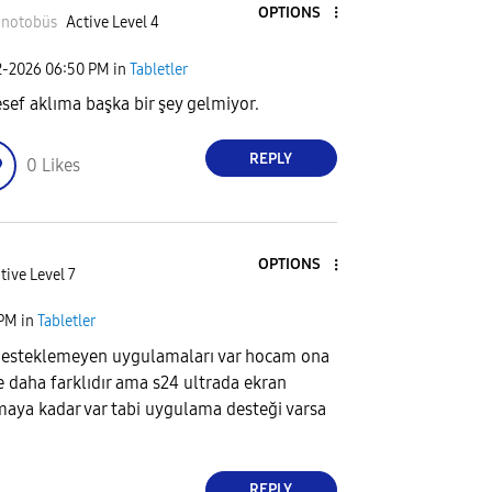
OPTIONS
ünotobüs
Active Level 4
2-2026
06:50 PM
in
Tabletler
sef aklıma başka bir şey gelmiyor.
REPLY
0
Likes
OPTIONS
tive Level 7
 PM
in
Tabletler
desteklemeyen uygulamaları var hocam ona
e daha farklıdır ama s24 ultrada ekran
aya kadar var tabi uygulama desteği varsa
REPLY