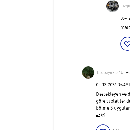
üzg
‎05-1
male
bozbey68s24U
Ac
‎05-12-2026
06:49
Destekleyen ve 
göre tablet ler d
bölme 3 uygulam
🙏
😊