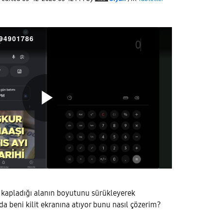
94901786
P
l
kapladığı alanın boyutunu sürükleyerek
da beni kilit ekranına atıyor bunu nasıl çözerim?
a