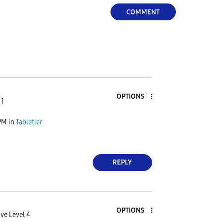
COMMENT
y
V
OPTIONS
 1
PM
in
Tabletler
i
REPLY
d
OPTIONS
ve Level 4