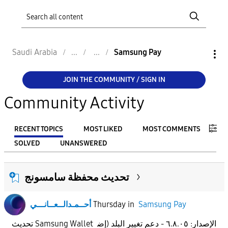
Saudi Arabia
Samsung Pay
JOIN THE COMMUNITY / SIGN IN
Community Activity
RECENT TOPICS
MOST LIKED
MOST COMMENTS
SOLVED
UNANSWERED
FILTER:
تحديث محفظة سامسونج
From
أحــمـدالــعــانـــي
Thursday
in
Samsung Pay
To
تحديث Samsung Wallet الإصدار: ٦.٨.٠٥ - دعم تغيير البلد (إض