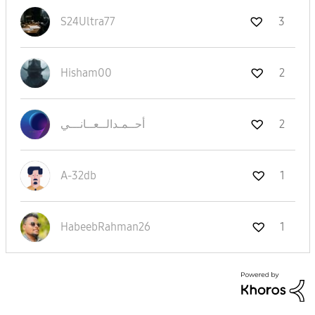
S24Ultra77
3
Hisham00
2
نـــي
أحــمـدالــعــا
2
A-32db
1
HabeebRahman26
1