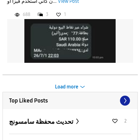
ن كاني استخدم فيزا او...
View Post
688
3
1
Load more
Top Liked Posts
تحديث محفظة سامسونج
2