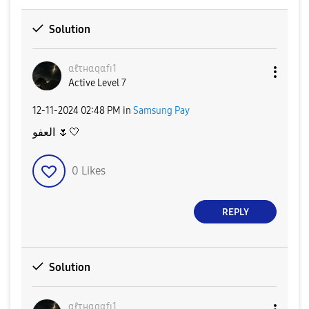
Solution
αℓτнαqαfɪ1
Active Level 7
‎12-11-2024
02:48 PM
in
Samsung Pay
العفو
🌷
🤍
0
Likes
REPLY
Solution
αℓτнαqαfɪ1