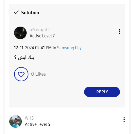
Solution
αℓτнαqαfɪ1
Active Level 7
‎12-11-2024
02:41 PM
in
Samsung Pay
بنك ايش ؟
0
Likes
REPLY
WHS
Active Level 5