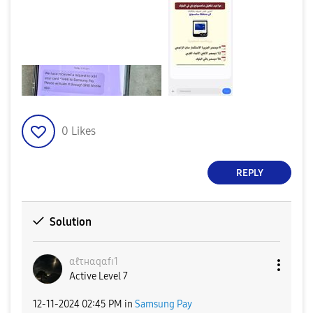
0
Likes
REPLY
Solution
αℓτнαqαfɪ1
Active Level 7
‎12-11-2024
02:45 PM
in
Samsung Pay