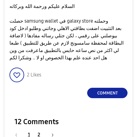
السلام عليكم ورحمة الله وبركاته
حصلت samsung wallet في galaxy store وحملته
بعد التثبيت اضفت بطاقتي الاهلي وجاتني وطلبو ادخل كود
بيوصلني على رقمي ، لكن جتلي رساله مفادها ( لاضافة
البطاقة لمحفظة سامسونج لازم عن طريق للتطبيق ) طبعا
لي اكثر من نص ساعه حايس بالتطبيق ماعرفت من وين
هل احد عنده علم بهذا الخصوص او لا .. وشكرا لكم
2
Likes
COMMENT
12 Comments
1
2