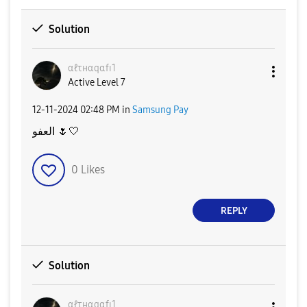
Solution
αℓτнαqαfɪ1
Active Level 7
‎12-11-2024
02:48 PM
in
Samsung Pay
العفو
🌷
🤍
0
Likes
REPLY
Solution
αℓτнαqαfɪ1