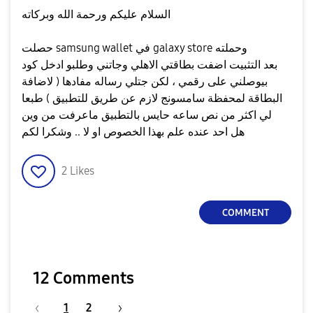
السلام عليكم ورحمة الله وبركاته
حصلت samsung wallet في galaxy store وحملته
بعد التثبيت اضفت بطاقتي الاهلي وجاتني وطلبو ادخل كود
بيوصلني على رقمي ، لكن جتلي رساله مفادها ( لاضافة
البطاقة لمحفظة سامسونج لازم عن طريق للتطبيق ) طبعا
لي اكثر من نص ساعه حايس بالتطبيق ماعرفت من وين
هل احد عنده علم بهذا الخصوص او لا .. وشكرا لكم
2
Likes
COMMENT
12 Comments
1
2