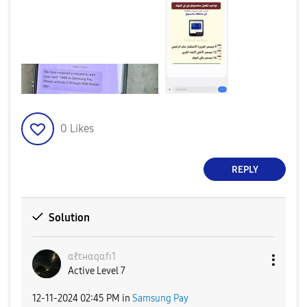
0
Likes
REPLY
Solution
αℓτнαqαfɪ1
Active Level 7
‎12-11-2024
02:45 PM
in
Samsung Pay