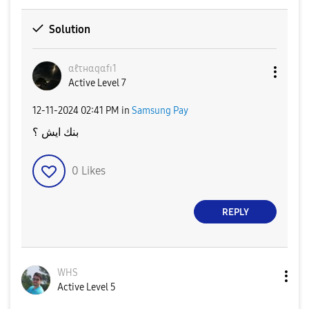
Solution
αℓτнαqαfɪ1
Active Level 7
‎12-11-2024
02:41 PM
in
Samsung Pay
بنك ايش ؟
0
Likes
REPLY
WHS
Active Level 5