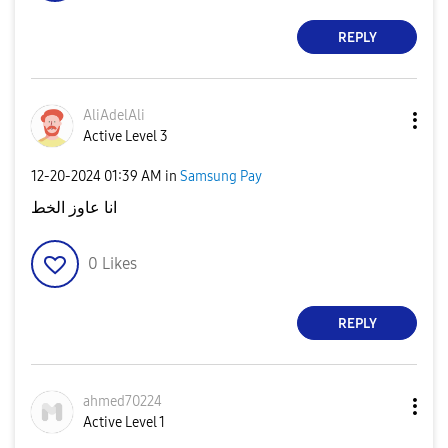
REPLY
AliAdelAli
Active Level 3
‎12-20-2024
01:39 AM
in
Samsung Pay
انا عاوز الخط
0
Likes
REPLY
ahmed70224
Active Level 1