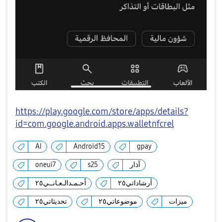
https://play.google.com/store/apps/details?
id=com.google.android.apps.walletnfcrel
AI
Android15
gpay
oneui7
s25
آذار
أرشاداتي٢٥
أحـمـدالـعـانــي٢٥
ميزات
موضوعاتي٢٥
تحديثاتي٢٥