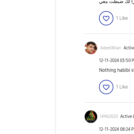
ا لك ضبطت معي
1
Like
AdeellKhan
Activ
‎12-11-2024
03:50 
Nothing habibi st
1
Like
HMk2020
Active 
‎12-11-2024
08:24 