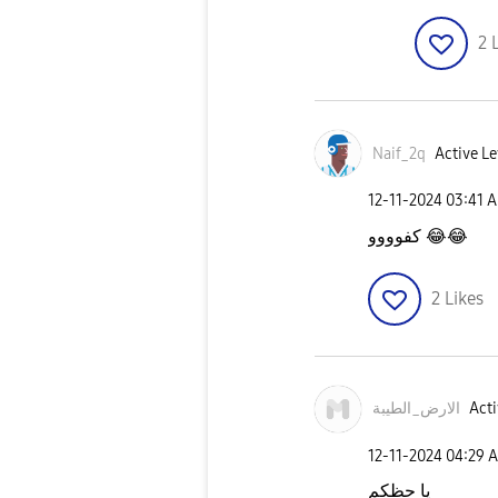
2
Naif_2q
Active Le
‎12-11-2024
03:41 
كفوووو
😂
😂
2
Likes
الارض_الطيبة
Acti
‎12-11-2024
04:29 
يا حظكم