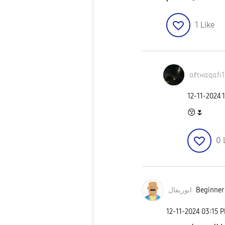
1
Like
αℓτнαqαfɪ1
‎12-11-2024
😚
🌷
0
ابوريفال
Beginner 
‎12-11-2024
03:15 