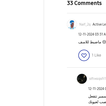
33 Comments
Naif_2q
Active Le
‎12-11-2024
03:31 
ماضبط للاسف

1
Like
αℓτнαqαfɪ1
‎12-11-2024
لا تيأس شوف حلول وان ما انحلت بكره 12 دي