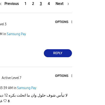
Previous
1
2
3
4
Next
OPTIONS
vel 3
AM
in
Samsung Pay

REPLY
OPTIONS
Active Level 7
03:39 AM
in
Samsung Pay
سمبر تتفعل
غصب لعيونك 🤍
🌷