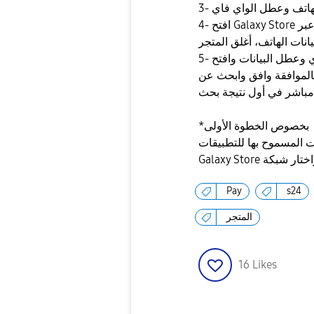
3- هاتف وعطل الواي فاي
4- افتح Galaxy Store ستظهر رسالة انه غير مسموح له بالوصول للانترنت عبر
يانات الهاتف، أغلق المتجر
5- فعل الواي فاي وعطل البيانات وافتح Galaxy Store ستظهر اتفاقيات
تخدم وتطالبك بالموافقة وافق وابحث عن
*بخصوص الخطوة الأولى
Pay
s24
المتجر
16
Likes