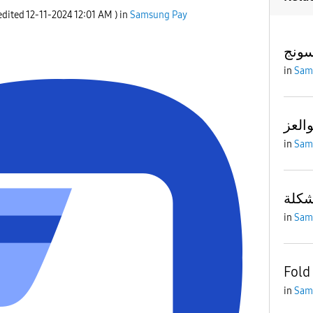
 edited
‎12-11-2024
12:01 AM
) in
Samsung Pay
ونج
in
Sam
والعز
in
Sam
in
Sam
Fold
in
Sam