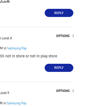
شكر
🙏
REPLY
OPTIONS
e Level 4
PM
in
Samsung Pay
ill not in store or not in play store
REPLY
OPTIONS
Level 9
PM
in
Samsung Pay