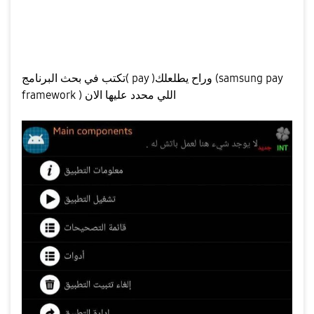
👇
بعد ما يتم التحميل راح تظهر لك اللي بصوره الان
تكتب في بحث البرنامج( pay )وراح يطلعلك (samsung pay
framework ) اللي محدد عليها الان