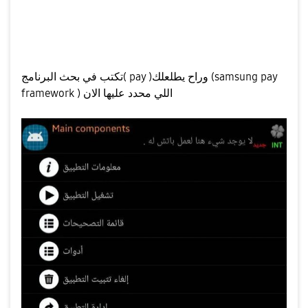
👇
بعد ما يتم التحميل راح تظهر لك اللي بصوره الان
تكتب في بحث البرنامج( pay )وراح يطلعلك (samsung pay
framework ) اللي محدد عليها الان