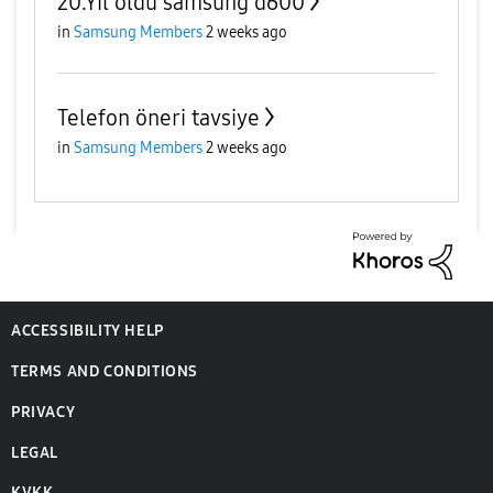
20.Yıl oldu samsung d600
in
Samsung Members
2 weeks ago
Telefon öneri tavsiye
in
Samsung Members
2 weeks ago
ACCESSIBILITY HELP
TERMS AND CONDITIONS
PRIVACY
LEGAL
KVKK