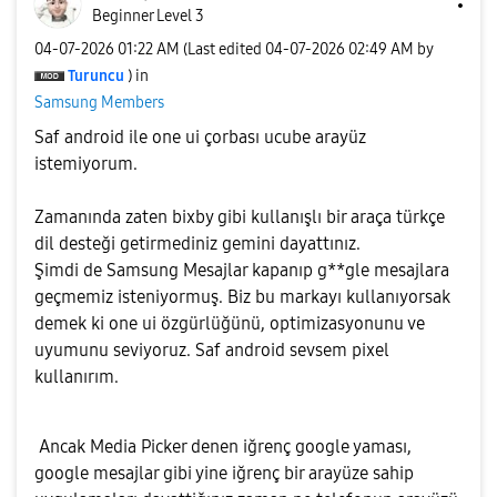
Beginner Level 3
‎04-07-2026
01:22 AM
(Last edited
‎04-07-2026
02:49 AM
by
Turuncu
) in
Samsung Members
Saf android ile one ui çorbası ucube arayüz
istemiyorum.
Zamanında zaten bixby gibi kullanışlı bir araça türkçe
dil desteği getirmediniz gemini dayattınız.
Şimdi de Samsung Mesajlar kapanıp g**gle mesajlara
geçmemiz isteniyormuş. Biz bu markayı kullanıyorsak
demek ki one ui özgürlüğünü, optimizasyonunu ve
uyumunu seviyoruz. Saf android sevsem pixel
kullanırım.
Ancak Media Picker denen iğrenç google yaması,
google mesajlar gibi yine iğrenç bir arayüze sahip