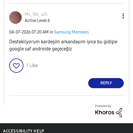
Ms_186_a25
Active Level 6
‎04-07-2026
07:20 AM
in
Samsung Members
Destekliyorum kardeşim arkandayım iyice bu gidişle
google saf androide geçeceğiz
1
Like
REPLY
ACCESSIBILITY HELP