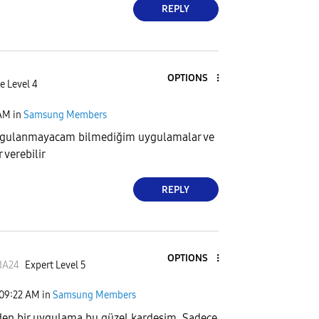
REPLY
OPTIONS
e Level 4
 AM
in
Samsung Members
ygulanmayacam bilmediğim uygulamalar ve
 verebilir
REPLY
OPTIONS
dA24
Expert Level 5
09:22 AM
in
Samsung Members
den bir uygulama bu güzel kardeşim. Sadece