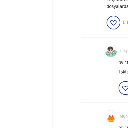
dosyalarda
0
Tok
‎05-1
Tşkl
Muh