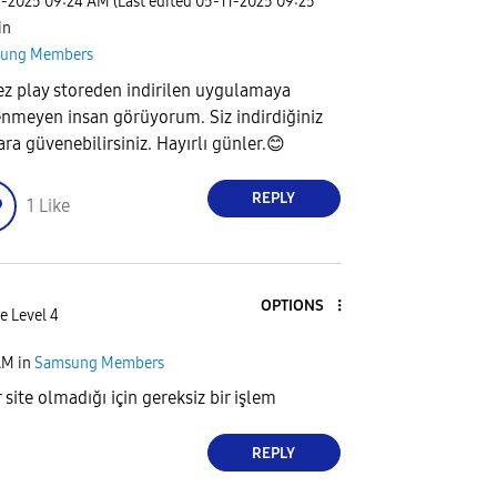
1-2025
09:24 AM
(Last edited
‎05-11-2025
09:25
 in
ung Members
kez play storeden indirilen uygulamaya
nmeyen insan görüyorum. Siz indirdiğiniz
ara güvenebilirsiniz. Hayırlı günler.
😊
REPLY
1
Like
OPTIONS
e Level 4
AM
in
Samsung Members
 site olmadığı için gereksiz bir işlem
REPLY