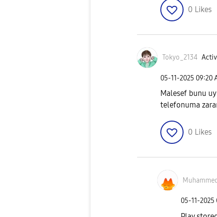
0
Likes
Tokyo_2134
Activ
‎05-11-2025
09:20
Malesef bunu u
telefonuma zarar
0
Likes
Muhamme
‎05-11-2025
Play store