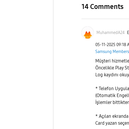
14 Comments
MuhammedA24
E
‎05-11-2025
09:18 
Samsung Members
Müşteri hizmetle
Öncelikle Play S
Log kaydını okuy
* Telefon Uygul
(Otomatik Engell
İşlemler bittikten
* Açılan ekrand
Card yazan seçen