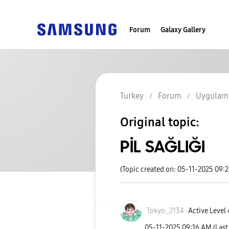
Forum
Galaxy Gallery
Turkey
Forum
Uygulama
Original topic:
PİL SAĞLIĞI
(Topic created on: 05-11-2025 09:
Tokyo_2134
Active Level 
‎05-11-2025
09:16 AM
(Last