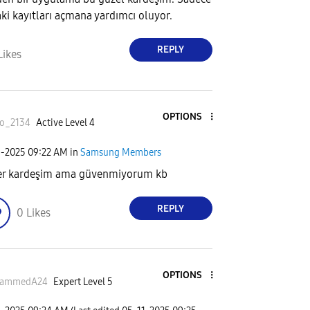
ki kayıtları açmana yardımcı oluyor.
REPLY
Likes
OPTIONS
yo_2134
Active Level 4
1-2025
09:22 AM
in
Samsung Members
er kardeşim ama güvenmiyorum kb
REPLY
0
Likes
OPTIONS
ammedA24
Expert Level 5