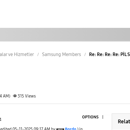
lar ve Hizmetler
Samsung Members
Re: Re: Re: Re: PİL 
24 AM)
315
Views
OPTIONS
4
Rela
 edited
‎05-11-2025
09:17 AM
by
Bordo
) in