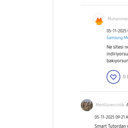
Muhamme
‎05-11-2025
Samsung M
Ne sitesi 
indiriyors
bakıyorsun
0
MertGüvercinlik
A
‎05-11-2025
09:21 
Smart Tutordan y