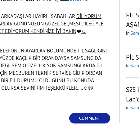
PİL 
ARKADAŞLAR HAYIRLI SABAHLAR
DİLİYORUM
ARLAR GÜNÜNÜZÜN GÜZEL GEÇMESİ DİLEĞİYLE
AŞA
T EDİYORUM KENDİNİZE İYİ BAKIN
❤️
☺️
in
Sam
TELEFONUN AYARLAR BÖLÜMÜNDE PİL SAĞLIGINI
PİL 
 YÜZDE KAÇLIK BİR ORANDAYSA SAMSUNG DA
DEGİLSEM O ÖZELLİK YOK SAMSUNGLARDA PİL
in
Sam
İÇİN MECBUREN TEKNİK SERVİSE GİDİP ORDAN
 BİR PİL DURUMU OLDUGUNU BU KONUDA
I OLURSA SEVİNİRİM TEŞEKKÜRLER.....☺️
😊
S25 
Lab'
in
Sam
COMMENT