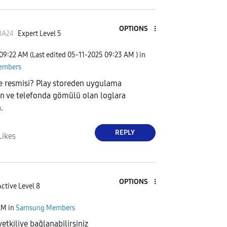
OPTIONS
dA24
Expert Level 5
09:22 AM
(Last edited
‎05-11-2025
09:23 AM
) in
embers
ne resmisi? Play storeden uygulama
un ve telefonda gömülü olan loglara
.
REPLY
Likes
OPTIONS
ctive Level 8
AM
in
Samsung Members
etkiliye bağlanabilirsiniz