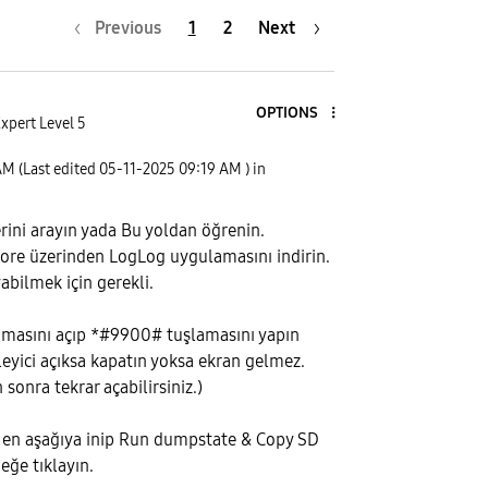
Previous
1
2
Next
OPTIONS
xpert Level 5
AM
(Last edited
‎05-11-2025
09:19 AM
) in
rini arayın yada Bu yoldan öğrenin.
tore üzerinden LogLog uygulamasını indirin.
abilmek için gerekli.
amasını açıp *#9900# tuşlamasını yapın
eyici açıksa kapatın yoksa ekran gelmez.
 sonra tekrar açabilirsiniz.)
a en aşağıya inip Run dumpstate & Copy SD
eğe tıklayın.