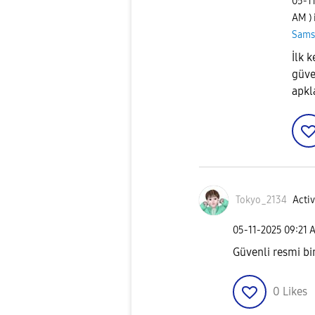
‎05-1
AM
)
Sams
İlk 
güve
apkl
Tokyo_2134
Activ
‎05-11-2025
09:21 
Güvenli resmi bir
0
Likes