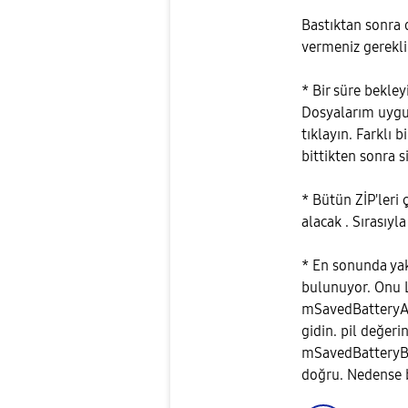
Bastıktan sonra 
vermeniz gerekli 
* Bir süre bekle
Dosyalarım uygu
tıklayın. Farklı 
bittikten sonra si
* Bütün ZİP'leri 
alacak . Sırasıyla
* En sonunda yak
bulunuyor. Onu 
mSavedBatteryAs
gidin. pil değerin
mSavedBatteryBs
doğru. Nedense 