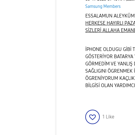
Samsung Members
ESSALAMUN ALEYKÜM 
HERKESE HAYIRLI PAZ
SİZLERİ ALLAHA EMANE
İPHONE OLDUGU GİBİ 
GÖSTERİYOR BATARYA
GÖRMEDİM VE YANLIŞ 
SAĞLIGINI ÖGRENMEK 
ÖGRENİYORUM KAÇLIK
BİLGİSİ OLAN YARDIMC
1
Like