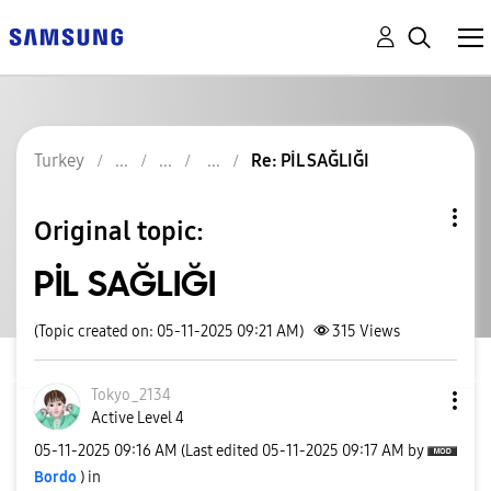
Turkey
Re: PİL SAĞLIĞI
Original topic:
PİL SAĞLIĞI
(Topic created on: 05-11-2025 09:21 AM)
315
Views
Tokyo_2134
Active Level 4
‎05-11-2025
09:16 AM
(Last edited
‎05-11-2025
09:17 AM
by
Bordo
) in