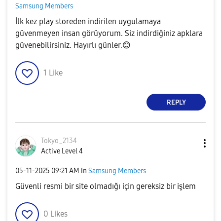
Samsung Members
İlk kez play storeden indirilen uygulamaya
güvenmeyen insan görüyorum. Siz indirdiğiniz apklara
güvenebilirsiniz. Hayırlı günler.
😊
1
Like
REPLY
Tokyo_2134
Active Level 4
‎05-11-2025
09:21 AM
in
Samsung Members
Güvenli resmi bir site olmadığı için gereksiz bir işlem
0
Likes