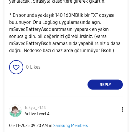
yer alacak . Sırasıyla klasörlere girerek çıkartın.
* En sonunda yaklaşık 140 160MBlik bir TXT dosyası
bulunuyor. Onu LogLog uygulamasında açın.
mSavedBatteryAsoc aratmasını yaparak en yakın
sonuca gidin. pil değerinizi görebilirsiniz. (varsa
mSavedBatteryBsoh aramasınıda yapabilirsiniz o daha
doğru. Nedense bazı cihazlarda görünmüyor Bsoh.)
0
Likes
REPLY
Tokyo_2134
Active Level 4
‎05-11-2025
09:20 AM
in
Samsung Members