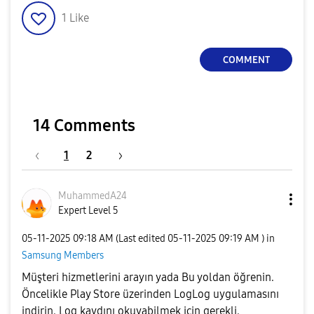
1
Like
COMMENT
14 Comments
1
2
MuhammedA24
Expert Level 5
‎05-11-2025
09:18 AM
(Last edited
‎05-11-2025
09:19 AM
) in
Samsung Members
Müşteri hizmetlerini arayın yada Bu yoldan öğrenin.
Öncelikle Play Store üzerinden LogLog uygulamasını
indirin. Log kaydını okuyabilmek için gerekli.