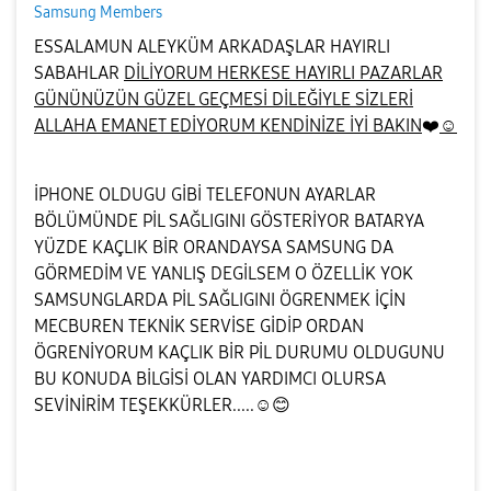
Samsung Members
ESSALAMUN ALEYKÜM ARKADAŞLAR HAYIRLI
SABAHLAR
DİLİYORUM HERKESE HAYIRLI PAZARLAR
GÜNÜNÜZÜN GÜZEL GEÇMESİ DİLEĞİYLE SİZLERİ
ALLAHA EMANET EDİYORUM KENDİNİZE İYİ BAKIN
❤️
☺️
İPHONE OLDUGU GİBİ TELEFONUN AYARLAR
BÖLÜMÜNDE PİL SAĞLIGINI GÖSTERİYOR BATARYA
YÜZDE KAÇLIK BİR ORANDAYSA SAMSUNG DA
GÖRMEDİM VE YANLIŞ DEGİLSEM O ÖZELLİK YOK
SAMSUNGLARDA PİL SAĞLIGINI ÖGRENMEK İÇİN
MECBUREN TEKNİK SERVİSE GİDİP ORDAN
ÖGRENİYORUM KAÇLIK BİR PİL DURUMU OLDUGUNU
BU KONUDA BİLGİSİ OLAN YARDIMCI OLURSA
SEVİNİRİM TEŞEKKÜRLER.....☺️
😊