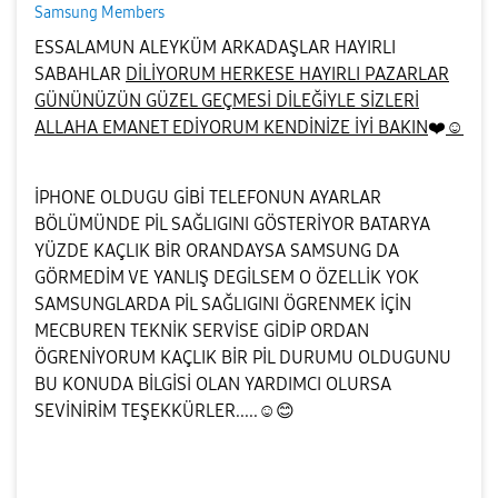
Samsung Members
ESSALAMUN ALEYKÜM ARKADAŞLAR HAYIRLI
SABAHLAR
DİLİYORUM HERKESE HAYIRLI PAZARLAR
GÜNÜNÜZÜN GÜZEL GEÇMESİ DİLEĞİYLE SİZLERİ
ALLAHA EMANET EDİYORUM KENDİNİZE İYİ BAKIN
❤️
☺️
İPHONE OLDUGU GİBİ TELEFONUN AYARLAR
BÖLÜMÜNDE PİL SAĞLIGINI GÖSTERİYOR BATARYA
YÜZDE KAÇLIK BİR ORANDAYSA SAMSUNG DA
GÖRMEDİM VE YANLIŞ DEGİLSEM O ÖZELLİK YOK
SAMSUNGLARDA PİL SAĞLIGINI ÖGRENMEK İÇİN
MECBUREN TEKNİK SERVİSE GİDİP ORDAN
ÖGRENİYORUM KAÇLIK BİR PİL DURUMU OLDUGUNU
BU KONUDA BİLGİSİ OLAN YARDIMCI OLURSA
SEVİNİRİM TEŞEKKÜRLER.....☺️
😊