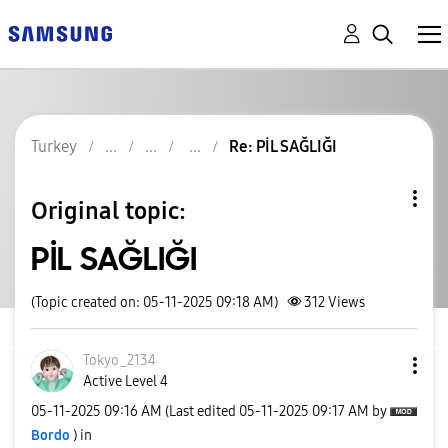
Turkey
Re: PİL SAĞLIĞI
Original topic:
PİL SAĞLIĞI
(Topic created on: 05-11-2025 09:18 AM)
312
Views
Tokyo_2134
Active Level 4
‎05-11-2025
09:16 AM
(Last edited
‎05-11-2025
09:17 AM
by
Bordo
) in