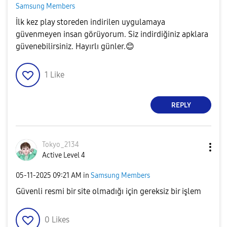
Samsung Members
İlk kez play storeden indirilen uygulamaya
güvenmeyen insan görüyorum. Siz indirdiğiniz apklara
güvenebilirsiniz. Hayırlı günler.
😊
1
Like
REPLY
Tokyo_2134
Active Level 4
‎05-11-2025
09:21 AM
in
Samsung Members
Güvenli resmi bir site olmadığı için gereksiz bir işlem
0
Likes