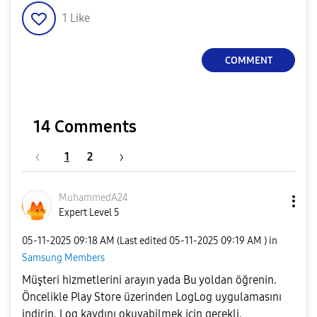
1
Like
COMMENT
14 Comments
1
2
MuhammedA24
Expert Level 5
‎05-11-2025
09:18 AM
(Last edited
‎05-11-2025
09:19 AM
) in
Samsung Members
Müşteri hizmetlerini arayın yada Bu yoldan öğrenin.
Öncelikle Play Store üzerinden LogLog uygulamasını
indirin. Log kaydını okuyabilmek için gerekli.