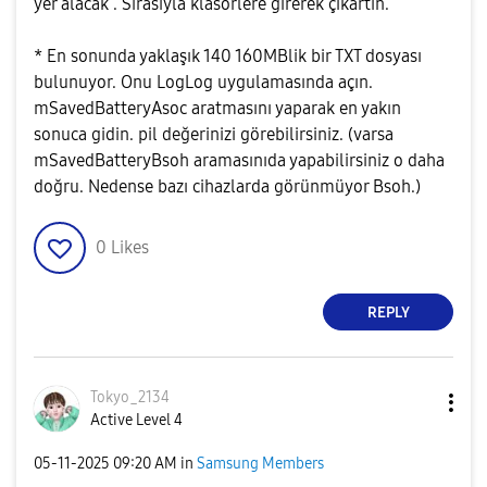
yer alacak . Sırasıyla klasörlere girerek çıkartın.
* En sonunda yaklaşık 140 160MBlik bir TXT dosyası
bulunuyor. Onu LogLog uygulamasında açın.
mSavedBatteryAsoc aratmasını yaparak en yakın
sonuca gidin. pil değerinizi görebilirsiniz. (varsa
mSavedBatteryBsoh aramasınıda yapabilirsiniz o daha
doğru. Nedense bazı cihazlarda görünmüyor Bsoh.)
0
Likes
REPLY
Tokyo_2134
Active Level 4
‎05-11-2025
09:20 AM
in
Samsung Members