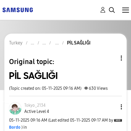
Turkey
PİL SAĞLIĞI
Original topic:
PİL SAĞLIĞI
(Topic created on: 05-11-2025 09:16 AM)
630
Views
Tokyo_2134
Active Level 4
‎05-11-2025
09:16 AM
(Last edited
‎05-11-2025
09:17 AM
by
Bordo
) in