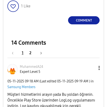
1
Like
COMMENT
14 Comments
1
2
MuhammedA24
Expert Level 5
‎05-11-2025
09:18 AM
(Last edited
‎05-11-2025
09:19 AM
) in
Samsung Members
Müşteri hizmetlerini arayın yada Bu yoldan öğrenin.
Öncelikle Play Store üzerinden LogLog uygulamasını
indirin. Log kaydını okuyabilmek için gerekli.