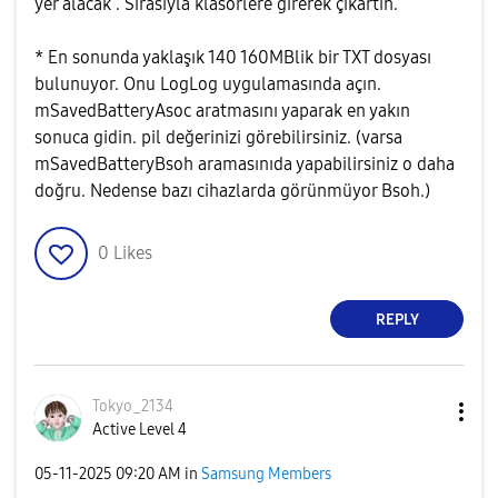
yer alacak . Sırasıyla klasörlere girerek çıkartın.
* En sonunda yaklaşık 140 160MBlik bir TXT dosyası
bulunuyor. Onu LogLog uygulamasında açın.
mSavedBatteryAsoc aratmasını yaparak en yakın
sonuca gidin. pil değerinizi görebilirsiniz. (varsa
mSavedBatteryBsoh aramasınıda yapabilirsiniz o daha
doğru. Nedense bazı cihazlarda görünmüyor Bsoh.)
0
Likes
REPLY
Tokyo_2134
Active Level 4
‎05-11-2025
09:20 AM
in
Samsung Members