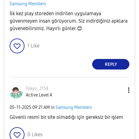
Samsung Members
İlk kez play storeden indirilen uygulamaya
güvenmeyen insan görüyorum. Siz indirdiğiniz apklara
güvenebilirsiniz. Hayırlı günler.
😊
1
Like
REPLY
Tokyo_2134
Active Level 4
‎05-11-2025
09:21 AM
in
Samsung Members
Güvenli resmi bir site olmadığı için gereksiz bir işlem
0
Likes