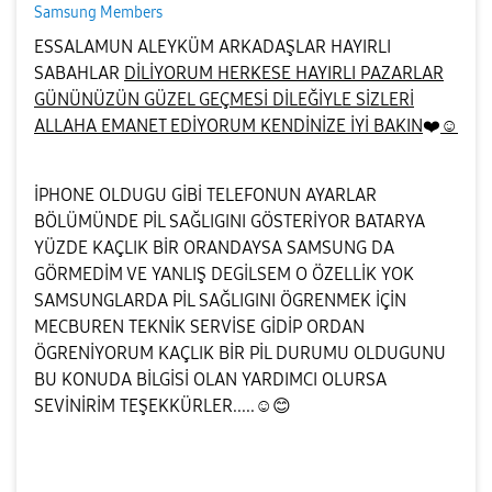
Samsung Members
ESSALAMUN ALEYKÜM ARKADAŞLAR HAYIRLI
SABAHLAR
DİLİYORUM HERKESE HAYIRLI PAZARLAR
GÜNÜNÜZÜN GÜZEL GEÇMESİ DİLEĞİYLE SİZLERİ
ALLAHA EMANET EDİYORUM KENDİNİZE İYİ BAKIN
❤️
☺️
İPHONE OLDUGU GİBİ TELEFONUN AYARLAR
BÖLÜMÜNDE PİL SAĞLIGINI GÖSTERİYOR BATARYA
YÜZDE KAÇLIK BİR ORANDAYSA SAMSUNG DA
GÖRMEDİM VE YANLIŞ DEGİLSEM O ÖZELLİK YOK
SAMSUNGLARDA PİL SAĞLIGINI ÖGRENMEK İÇİN
MECBUREN TEKNİK SERVİSE GİDİP ORDAN
ÖGRENİYORUM KAÇLIK BİR PİL DURUMU OLDUGUNU
BU KONUDA BİLGİSİ OLAN YARDIMCI OLURSA
SEVİNİRİM TEŞEKKÜRLER.....☺️
😊