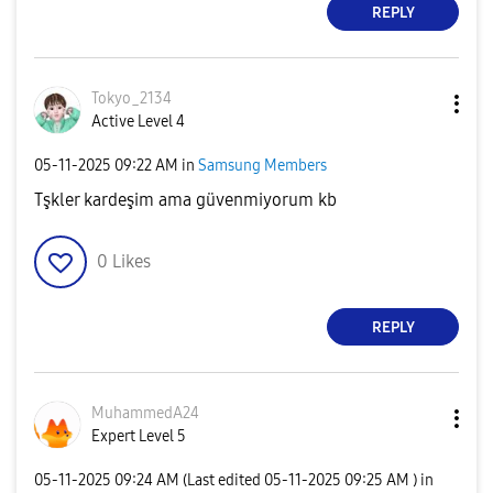
REPLY
Tokyo_2134
Active Level 4
‎05-11-2025
09:22 AM
in
Samsung Members
Tşkler kardeşim ama güvenmiyorum kb
0
Likes
REPLY
MuhammedA24
Expert Level 5
‎05-11-2025
09:24 AM
(Last edited
‎05-11-2025
09:25 AM
) in