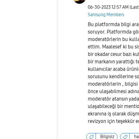
‎06-30-2023
12:57 AM
(Las
Samsung Members
Bu platformda bilgi ara
soruyor. Platformda göre
moderatörlerin bu kull
ettim. Maalesef ki bu s
bir okadar cesur bazı ku
bir markanın yarattığı te
kullanıcılar acaba ürünle
sorusunu kendilerine so
moderatörlerin , bilgis
önce ulaşabilmesi adına
moderatör atansın yada
ulaşabileceği bir menti
ekranına iş olarak düşm
revizyon için teşekkür 
Bilgisiz
ha