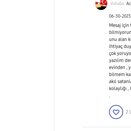
sivhaba
Ac
‎06-30-2023
Mesaj için
bilmiyorum
unu alan k
ihtiyaç du
çok yoruyor
yazılım de
evinden , 
bilmem ka
akıl satan
kolaylığı ,
.
2