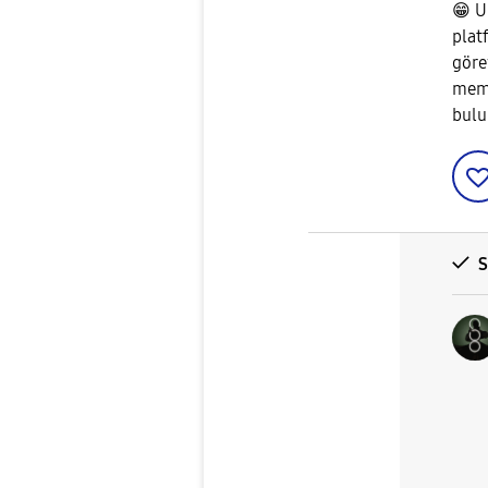
😁
Um
plat
göre
memn
bulur
S