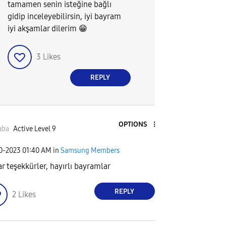
tamamen senin isteğine bağlı
gidip inceleyebilirsin, iyi bayram
iyi akşamlar dilerim
😁
3
Likes
REPLY
OPTIONS
aba
Active Level 9
30-2023
01:40 AM
in
Samsung Members
ar teşekkürler, hayırlı bayramlar
REPLY
2
Likes