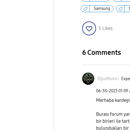
Samsung
5
Likes
6 Comments
OğuzMumci
Expe
‎06-30-2023
01:09
Merhaba kardeş
Burası forum yani
bir birleri ile ta
bulundukları bir