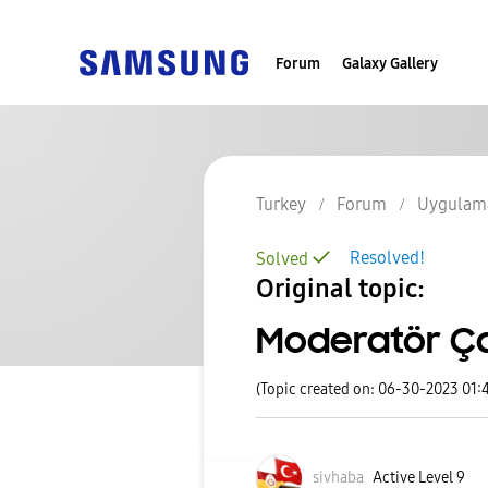
Forum
Galaxy Gallery
Turkey
Forum
Uygulama
Resolved!
Solved
Original topic:
Moderatör Ça
(Topic created on: 06-30-2023 01:
sivhaba
Active Level 9