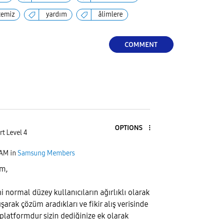
temiz
yardım
âlimlere
COMMENT
OPTIONS
rt Level 4
 AM
in
Samsung Members
im,
 normal düzey kullanıcıların ağırlıklı olarak
rtışarak çözüm aradıkları ve fikir alış verisinde
 platformdur sizin dediğinize ek olarak