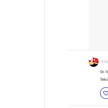
sivh
‎06-
Tekr