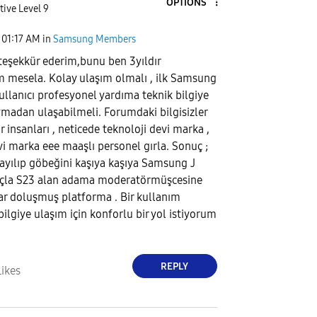
OPTIONS
tive Level 9
01:17 AM
in
Samsung Members
 teşekkür ederim,bunu ben 3yıldır
 mesela. Kolay ulaşım olmalı , ilk Samsung
ullanıcı profesyonel yardıma teknik bilgiye
ymadan ulaşabilmeli. Forumdaki bilgisizler
 insanları , neticede teknoloji devi marka ,
vi marka eee maaşlı personel gırla. Sonuç ;
yayılıp göbeğini kaşıya kaşıya Samsung J
çla S23 alan adama moderatörmüşcesine
lar doluşmuş platforma . Bir kullanım
 bilgiye ulaşım için konforlu bir yol istiyorum
REPLY
Likes