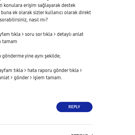
i konulara erişim sağlayarak destek
buna ek olarak sizler kullanıcı olarak direkt
orabilirsiniz, nasıl mı?
am tıkla > soru sor tıkla > detaylı anlat
em tamam
 gönderme yine aynı şekilde;
yfam tıkla > hata raporu gönder tıkla >
anlat > gönder > işlem tamam.
REPLY