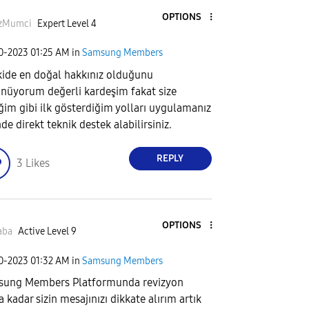
OPTIONS
zMumci
Expert Level 4
30-2023
01:25 AM
in
Samsung Members
kide en doğal hakkınız olduğunu
nüyorum değerli kardeşim fakat size
ğim gibi ilk gösterdiğim yolları uygulamanız
de direkt teknik destek alabilirsiniz.
REPLY
3
Likes
OPTIONS
aba
Active Level 9
30-2023
01:32 AM
in
Samsung Members
ung Members Platformunda revizyon
a kadar sizin mesajınızı dikkate alırım artık