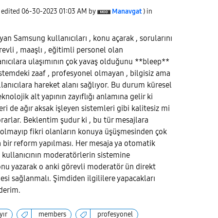
t edited
‎06-30-2023
01:03 AM
by
Manavgat
) in
yan Samsung kullanıcıları , konu açarak , sorularını
vli , maaşlı , eğitimli personel olan
anıcılara ulaşımının çok yavaş olduğunu **bleep**
istemdeki zaaf , profesyonel olmayan , bilgisiz ama
llanıcılara hareket alanı sağlıyor. Bu durum küresel
knolojik alt yapının zayıflığı anlamına gelir ki
ri de ağır aksak işleyen sistemleri gibi kalitesiz mi
rarlar. Beklentim şudur ki , bu tür mesajlara
i olmayıp fikri olanların konuya üşüşmesinden çok
 bir reform yapılması. Her mesaja ya otomatik
 kullanıcının moderatörlerin sistemine
onu yazarak o anki görevli moderatör ün direkt
esi sağlanmalı. Şimdiden ilgililere yapacakları
ederim.
yır
members
profesyonel