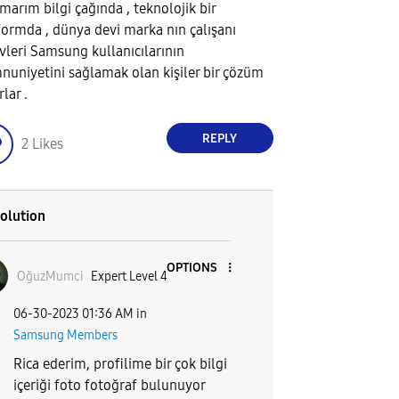
arım bilgi çağında , teknolojik bir
formda , dünya devi marka nın çalışanı
vleri Samsung kullanıcılarının
uniyetini sağlamak olan kişiler bir çözüm
lar .
REPLY
2
Likes
olution
OPTIONS
OğuzMumci
Expert Level 4
‎06-30-2023
01:36 AM
in
Samsung Members
Rica ederim, profilime bir çok bilgi
içeriği foto fotoğraf bulunuyor