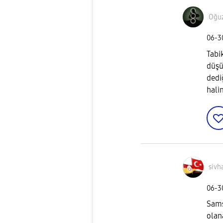
Oğu
‎06-
Tabi
düşü
dedi
halin
sivh
‎06-
Sams
olan