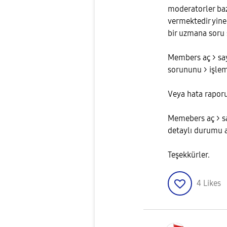
moderatorler baz
vermektedir yine 
bir uzmana soru s
Members aç > sayf
sorununu > işl
Veya hata raporu
Memebers aç > sa
detaylı durumu 
Teşekkürler.
4
Likes