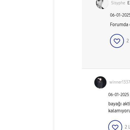
Sisyphe
E
‎06-01-202
Forumda g
2
winner133
‎06-01-2025
bayağı akti
kalamıyoru
2