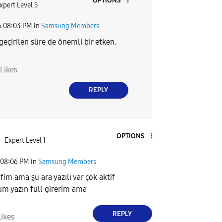
OPTIONS
xpert Level 5
5
08:03 PM
in
Samsung Members
eçirilen süre de önemli bir etken.
Likes
REPLY
OPTIONS
7
Expert Level 1
08:06 PM
in
Samsung Members
fim ama şu ara yazılı var çok aktif
m yazın full girerim ama
REPLY
Likes