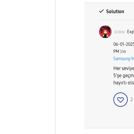
Solution
ᴇᴄʀɪɴ
Exp
‎06-01-202
PM
) in
Samsung 
Her seviy
5'şe geçm
hayırlı o
2