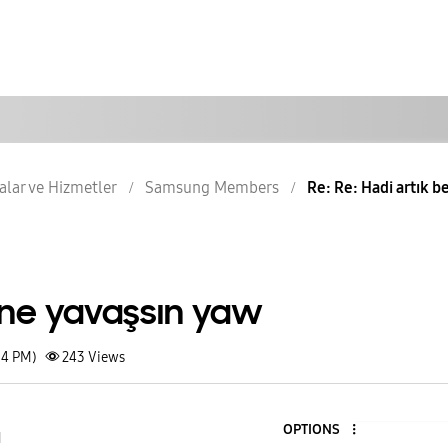
lar ve Hizmetler
Samsung Members
Re: Re: Hadi artık b
e ne yavaşsın yaw
54 PM)
243
Views
OPTIONS
1