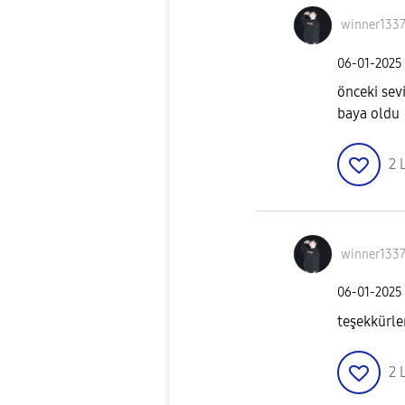
winner133
‎06-01-2025
önceki sev
baya oldu
2
winner133
‎06-01-2025
teşekkürle
2