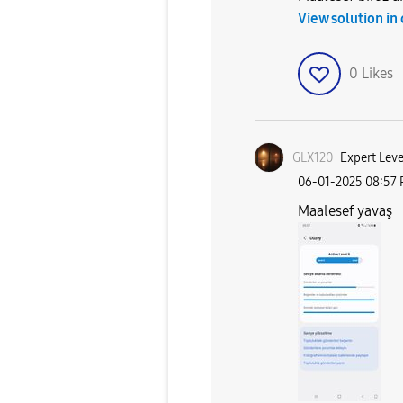
View solution in
0
Likes
GLX120
Expert Leve
‎06-01-2025
08:57
Maalesef yavaş