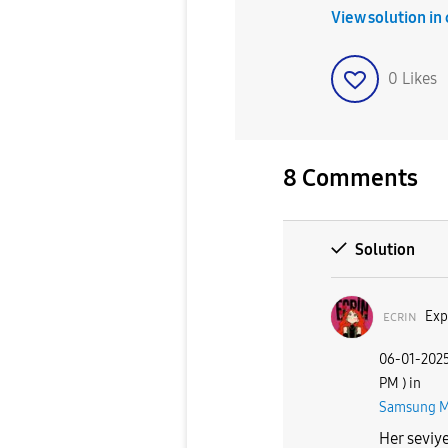
View solution in
0
Likes
8 Comments
Solution
ᴇᴄʀɪɴ
Exp
‎06-01-202
PM
) in
Samsung 
Her seviy