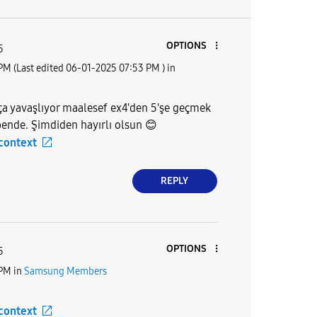
OPTIONS
5
 PM
(Last edited
‎06-01-2025
07:53 PM
) in
kça yavaşlıyor maalesef ex4'den 5'şe geçmek
bende. Şimdiden hayırlı olsun
😊
 context
REPLY
OPTIONS
5
 PM
in
Samsung Members
 context