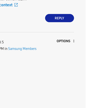
 context
REPLY
OPTIONS
l 5
 PM
in
Samsung Members