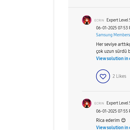
ᴇᴄʀɪɴ
Expert Level 
‎06-01-2025
07:53
Samsung Members
Her seviye arttı
çok uzun sürdü 
View solution in
2
Likes
ᴇᴄʀɪɴ
Expert Level 
‎06-01-2025
07:55
Rica ederim
😊
View solution in