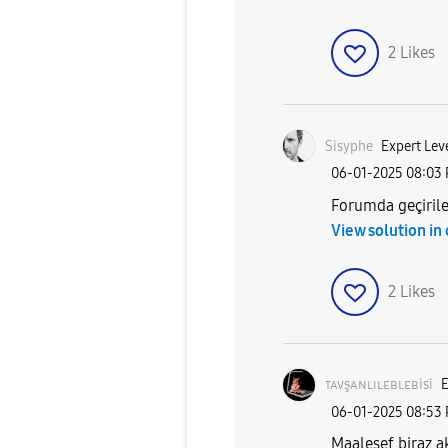
2
Likes
Sisyphe
Expert Lev
‎06-01-2025
08:03
Forumda geçirile
View solution in
2
Likes
ᴛᴀᴠşᴀɴʟɪʟᴇʙʟᴇʙi
si
E
‎06-01-2025
08:53
Maalesef biraz a