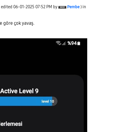
t edited
‎06-01-2025
07:52 PM
by
Pembe
) in
e göre çok yavaş.