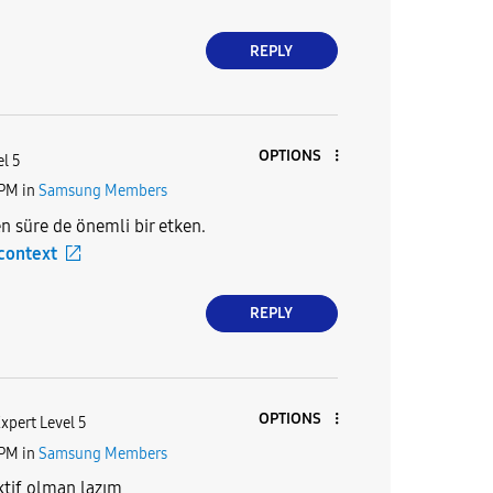
REPLY
OPTIONS
el 5
 PM
in
Samsung Members
n süre de önemli bir etken.
 context
REPLY
OPTIONS
xpert Level 5
 PM
in
Samsung Members
ktif olman lazım