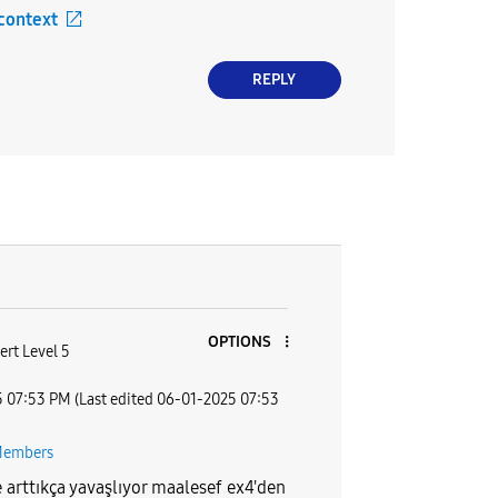
 context
REPLY
OPTIONS
ert Level 5
5
07:53 PM
(Last edited
‎06-01-2025
07:53
Members
e arttıkça yavaşlıyor maalesef ex4'den