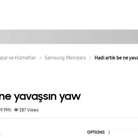
lar ve Hizmetler
Samsung Members
Hadi artık be ne yav
e ne yavaşsın yaw
49 PM)
387
Views
OPTIONS
1