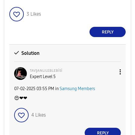
3
Likes
REPLY
Solution
ᴛᴀᴠşᴀɴʟɪʟᴇʙʟᴇʙi
si
Expert Level 5
‎07-02-2025
03:55 PM
in
Samsung Members
😍
❤❤
4
Likes
REPLY