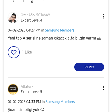
1
2
OzanA36-5GTabA9
Expert Level 4
‎07-02-2025
04:27 PM
in
Samsung Members
Yeni tab A serisi ne zaman çıkacak alfa bilgin varmı
🙏
1
Like
REPLY
Alfatürk
Expert Level 5
‎07-02-2025
04:33 PM
in
Samsung Members
Şuan icin bilgi yok
😊