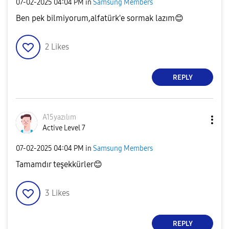
‎07-02-2025
04:04 PM
in
Samsung Members
Ben pek bilmiyorum,alfatürk'e sormak lazım
😊
2
Likes
REPLY
A15yazılım
Active Level 7
‎07-02-2025
04:04 PM
in
Samsung Members
Tamamdır teşekkürler
😊
3
Likes
REPLY