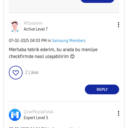
A15yazılım
Active Level 7
‎07-02-2025
04:03 PM
in
Samsung Members
Merhaba tebrik ederim, bu arada bu menüye
checkfirmde nasıl ulaşabilirim
😊
2
Likes
REPLY
ÇınarPoyrazCela
l
Expert Level 5