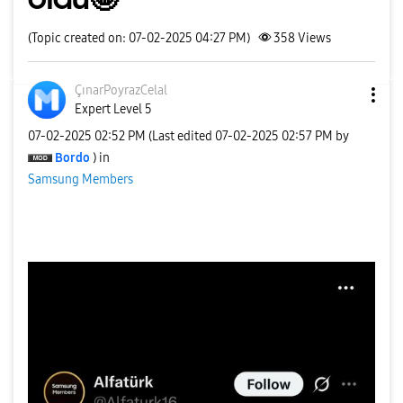
(Topic created on: 07-02-2025 04:27 PM)
358
Views
ÇınarPoyrazCela
l
Expert Level 5
‎07-02-2025
02:52 PM
(Last edited
‎07-02-2025
02:57 PM
by
Bordo
) in
Samsung Members