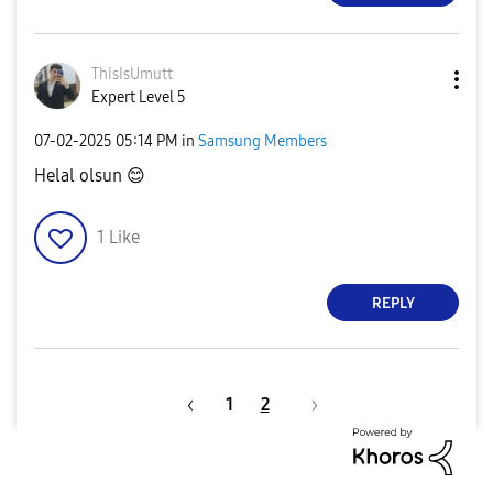
ThisIsUmutt
Expert Level 5
‎07-02-2025
05:14 PM
in
Samsung Members
Helal olsun
😊
1
Like
REPLY
1
2