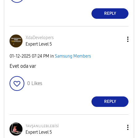
REPLY
XdaDevelopers
Expert Level 5
‎01-12-2025
07:24 PM
in
Samsung Members
Evet oda var
0
Likes
REPLY
ᴛᴀᴠşᴀɴʟɪʟᴇʙʟᴇʙi
si
Expert Level 5