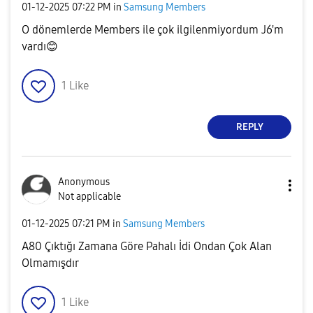
‎01-12-2025
07:22 PM
in
Samsung Members
O dönemlerde Members ile çok ilgilenmiyordum J6'm
vardı
😊
1
Like
REPLY
Anonymous
Not applicable
‎01-12-2025
07:21 PM
in
Samsung Members
A80 Çıktığı Zamana Göre Pahalı İdi Ondan Çok Alan
Olmamışdır
1
Like