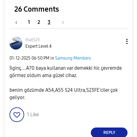
26 Comments
1
2
3
thatS25
Expert Level 4
‎01-12-2025
06:50 PM
in
Samsung Members
İlginç....A70 baya kullanan var demekki hic çevremde
görmez oldum ama güzel cihaz.
benim gözümde A54,A55 S24 Ultra,S23FE'ciler çok
geliyor.
1
Like
REPLY