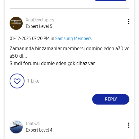
XdaDevelopers
Expert Level 5
‎01-12-2025
07:20 PM
in
Samsung Members
Zamanında bir zamanlar membersi domine eden a70 ve
a50 di...
Simdi forumu domie eden çok cihaz var
1
Like
REPLY
thatS25
Expert Level 4