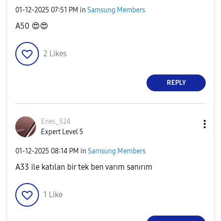
‎01-12-2025
07:51 PM
in
Samsung Members
A50
😍
😍
2
Likes
REPLY
Enes_S24
Expert Level 5
‎01-12-2025
08:14 PM
in
Samsung Members
A33 ile katılan bir tek ben varım sanırım
1
Like